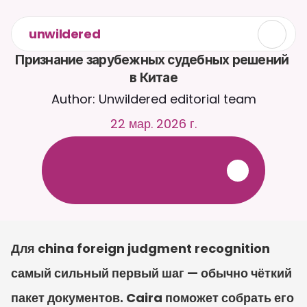
unwildered
Признание зарубежных судебных решений 
в Китае
Author: Unwildered editorial team
22 мар. 2026 г.
О
б
щ
а
й
т
е
с
ь
с
C
a
i
r
a
2
4
/
7
.
З
а
г
р
у
ж
а
й
т
е
д
о
к
у
м
е
н
т
ы
д
л
я
б
о
л
е
е
р
е
л
е
в
а
н
т
н
ы
х
о
т
в
е
т
о
в
.
Б
е
с
п
л
а
т
н
а
я
п
р
о
б
н
а
я
в
е
р
с
и
я
—
к
р
е
д
и
т
н
а
я
к
а
р
т
а
н
е
т
р
е
б
у
е
т
с
я
Для china foreign judgment recognition 
самый сильный первый шаг — обычно чёткий 
пакет документов. Caira поможет собрать его 