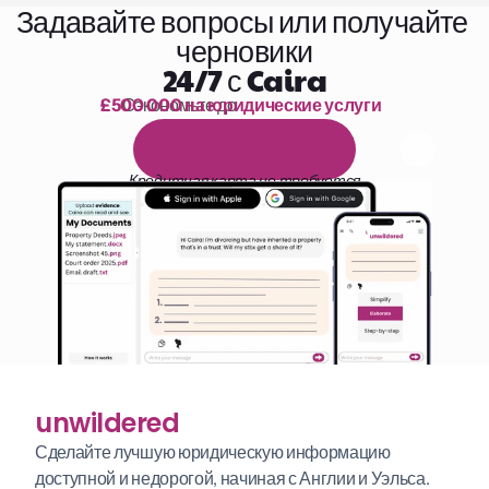
Задавайте вопросы или получайте 
черновики
24/7 с Caira
£500 000 на юридические услуги
Сэкономьте до 
1 000 часов чтения
Б
е
с
п
л
а
т
н
ы
й
1
4
-
д
н
е
в
н
ы
й
п
р
о
б
н
ы
й
п
е
р
и
о
д
Кредитная карта не требуется
unwildered
Сделайте лучшую юридическую информацию 
доступной и недорогой, начиная с Англии и Уэльса. 