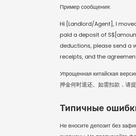
Пример сообщения:
Hi [Landlord/Agent], I moved
paid a deposit of S$[amount]
deductions, please send a w
receipts, and the agreement
Упрощенная китайска
押金何时退还。如需扣款，请
Типичные ошибк
Не вносите депозит без зафи