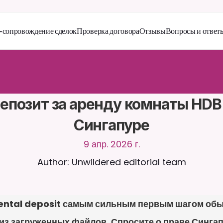
сопровождение сделок
Проверка договора
Отзывы
Вопросы и ответ
й
т
е
с
ь
с
C
a
i
r
a
2
4
/
7
.
З
а
г
р
у
ж
а
й
т
е
д
о
к
у
м
е
н
т
ы
д
л
я
б
о
л
е
е
а
н
т
н
ы
х
о
т
в
е
т
о
в
.
Б
е
с
п
л
а
т
н
а
я
п
р
о
б
н
а
я
в
е
р
с
и
я
—
к
р
е
д
и
т
н
а
я
н
е
т
р
е
б
у
е
т
с
я
епозит за аренду комнаты HDB 
Сингапуре
9 апр. 2026 г.
Author: Unwildered editorial team
ntal deposit самым сильным первым шагом обычн
из загруженных файлов. Спросите о праве Сингап