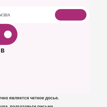
ы
США
В
о
й
т
и
в 
о является четкое досье. 
ура, подготовьте письма 