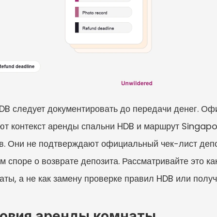
DB следует документировать до передачи денег. Оф
ют контекст аренды спальни HDB и маршрут Singapo
. Они не подтверждают официальный чек-лист депо
 споре о возврате депозита. Рассматривайте это как
ты, а не как замену проверке правил HDB или получ
ловия аренды комнаты