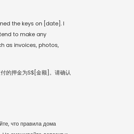
ed the keys on [date]. I 
ntend to make any 
 as invoices, photos, 
。我支付的押金为S$[金额]。请确认
те, что правила дома 