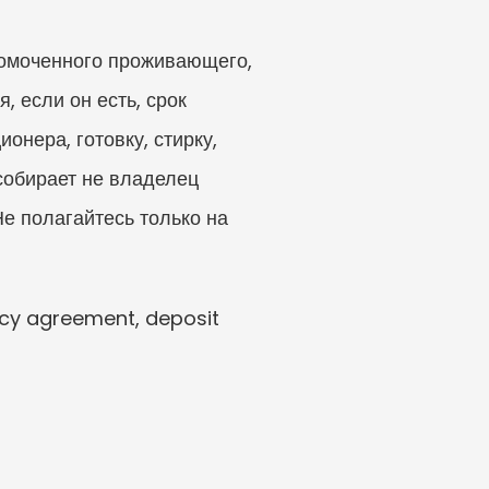
номоченного проживающего, 
 если он есть, срок 
нера, готовку, стирку, 
собирает не владелец 
е полагайтесь только на 
cy agreement, deposit 