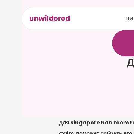
unwildered
ИИ-
О
б
щ
а
р
е
л
е
в
к
а
р
т
а
Д
Для singapore hdb room re
Caira поможет собрать его 