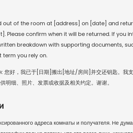
 out of the room at [address] on [date] and return
. Please confirm when it will be returned. If you i
ritten breakdown with supporting documents, such
 term you rely on.
я версия: 您好，我已于[日期]搬出[地址/房间]并交还钥匙
提供明细、照片、发票或收据及相关约定。谢谢。
и
ксированного адреса комнаты и получателя. Не думай