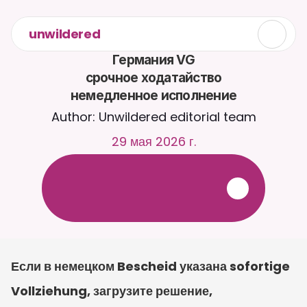
unwildered
Германия VG

срочное ходатайство

немедленное исполнение
Author: Unwildered editorial team
29 мая 2026 г.
О
б
щ
а
й
т
е
с
ь
с
C
a
i
r
a
2
4
/
7
.
З
а
г
р
у
ж
а
й
т
е
д
о
к
у
м
е
н
т
ы
д
л
я
б
о
л
е
е
р
е
л
е
в
а
н
т
н
ы
х
о
т
в
е
т
о
в
.
Б
е
с
п
л
а
т
н
а
я
п
р
о
б
н
а
я
в
е
р
с
и
я
—
к
р
е
д
и
т
н
а
я
к
а
р
т
а
н
е
т
р
е
б
у
е
т
с
я
Если в немецком Bescheid указана sofortige 
Vollziehung, загрузите решение, 