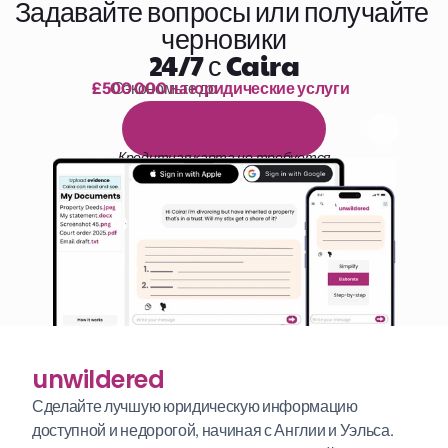
Задавайте вопросы или получайте 
черновики
24/7 с Caira
£500 000 на юридические услуги
Сэкономьте до 
1 000 часов чтения
Б
е
с
п
л
а
т
н
ы
й
1
4
-
д
н
е
в
н
ы
й
п
р
о
б
н
ы
й
п
е
р
и
о
д
Кредитная карта не требуется
unwildered
Сделайте лучшую юридическую информацию 
доступной и недорогой, начиная с Англии и Уэльса. 