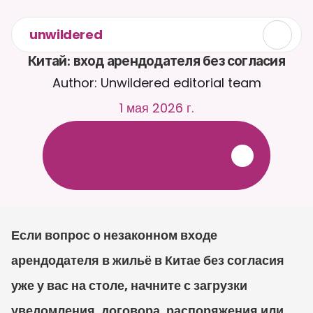
unwildered
Китай: вход арендодателя без согласия
Author: Unwildered editorial team
1 мая 2026 г.
О
б
щ
а
й
т
е
с
ь
с
C
a
i
r
a
2
4
/
7
.
З
а
г
р
у
ж
а
й
т
е
д
о
к
у
м
е
н
т
ы
д
л
я
б
о
л
е
е
р
е
л
е
в
а
н
т
н
ы
х
о
т
в
е
т
о
в
.
Б
е
с
п
л
а
т
н
а
я
п
р
о
б
н
а
я
в
е
р
с
и
я
—
к
р
е
д
и
т
н
а
я
к
а
р
т
а
н
е
т
р
е
б
у
е
т
с
я
Если вопрос о незаконном входе 
арендодателя в жильё в Китае без согласия 
уже у вас на столе, начните с загрузки 
уведомления, договора, распоряжения или 