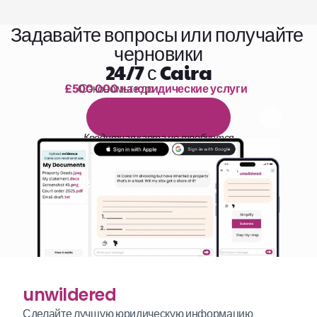
Задавайте вопросы или получайте 
черновики
24/7 с Caira
£500 000 на юридические услуги
Сэкономьте до 
1 000 часов чтения
Б
е
с
п
л
а
т
н
ы
й
1
4
-
д
н
е
в
н
ы
й
п
р
о
б
н
ы
й
п
е
р
и
о
д
Кредитная карта не требуется
unwildered
Сделайте лучшую юридическую информацию 