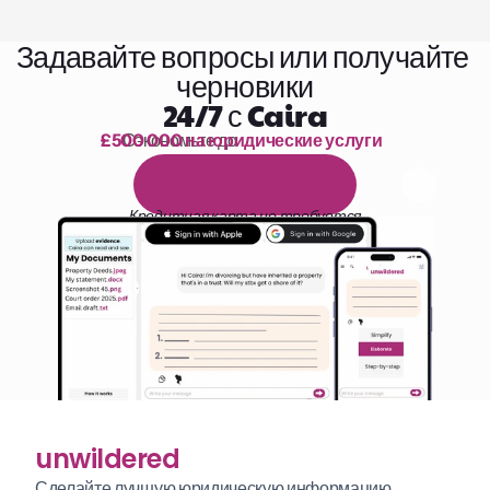
Задавайте вопросы или получайте 
черновики
24/7 с Caira
£500 000 на юридические услуги
Сэкономьте до 
1 000 часов чтения
Б
е
с
п
л
а
т
н
ы
й
1
4
-
д
н
е
в
н
ы
й
п
р
о
б
н
ы
й
п
е
р
и
о
д
Кредитная карта не требуется
unwildered
Сделайте лучшую юридическую информацию 