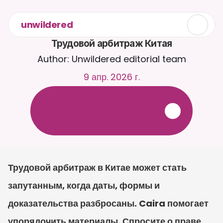
unwildered
Трудовой арбитраж Китая
Author: Unwildered editorial team
9 апр. 2026 г.
О
б
щ
а
й
т
е
с
ь
с
C
a
i
r
a
2
4
/
7
.
З
а
г
р
у
ж
а
й
т
е
д
о
к
у
м
е
н
т
ы
д
л
я
б
о
л
е
е
р
е
л
е
в
а
н
т
н
ы
х
о
т
в
е
т
о
в
.
Б
е
с
п
л
а
т
н
а
я
п
р
о
б
н
а
я
в
е
р
с
и
я
—
к
р
е
д
и
т
н
а
я
к
а
р
т
а
н
е
т
р
е
б
у
е
т
с
я
Трудовой арбитраж в Китае может стать 
запутанным, когда даты, формы и 
доказательства разбросаны. Caira помогает 
упорядочить материалы. Спросите о праве 