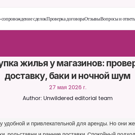
сопровождение сделок
Проверка договора
Отзывы
Вопросы и ответ
й
т
е
с
ь
с
C
a
i
r
a
2
4
/
7
.
З
а
г
р
у
ж
а
й
т
е
д
о
к
у
м
е
н
т
ы
д
л
я
б
о
л
е
е
а
н
т
н
ы
х
о
т
в
е
т
о
в
.
Б
е
с
п
л
а
т
н
а
я
п
р
о
б
н
а
я
в
е
р
с
и
я
—
к
р
е
д
и
т
н
а
я
н
е
т
р
е
б
у
е
т
с
я
упка жилья у магазинов: провер
доставку, баки и ночной шум
27 мая 2026 г.
Author: Unwildered editorial team
у удобной и привлекательной для аренды. Но они же 
и, рольставни и ранние поставки. Спокойный подход 