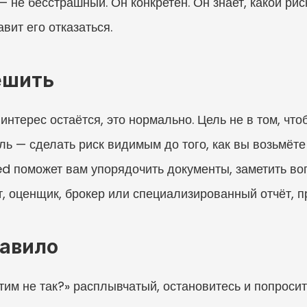
не бесстрашный. Он конкретен. Он знает, какой риск
авит его отказаться.
ешить
нтерес остаётся, это нормально. Цель не в том, чтоб
ь — сделать риск видимым до того, как вы возьмёте 
d поможет вам упорядочить документы, заметить воп
т, оценщик, брокер или специализированный отчёт, 
равило
этим не так?» расплывчатый, остановитесь и попросит