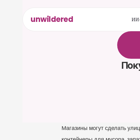
unwildered
ИИ-
О
б
щ
а
р
е
л
е
в
к
а
р
т
а
Пок
Магазины могут сделать улиц
контейнеры для мусора, запах