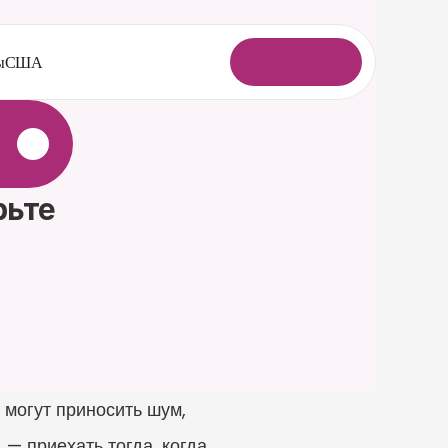
ы
США
В
о
й
т
и
ьте 
могут приносить шум, 
— приехать тогда, когда 