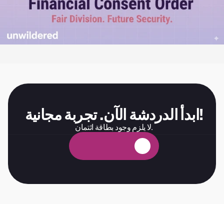
ابدأ الدردشة الآن. تجربة مجانية!
لا يلزم وجود بطاقة ائتمان.
ة
ي
ن
ا
ج
م
ة
ب
ر
ج
ت