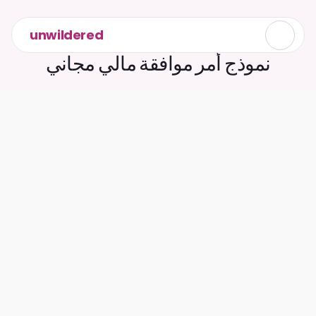
unwildered
هل يمكنني صياغة أمر الموافقة الخاص بي في 
نموذج أمر موافقة مالي مجاني
المملكة المتحدة؟ نعم، يمكنك ذلك.
أمر الموافقة المالي هو اتفاق ملزم قانونًا يحدد 
كيفية تقسيمك أنت وشريكك السابق للأموال، 
والممتلكات، والمعاشات التقاعدية، والديون بعد 
الطلاق أو الانفصال. وهو يمنح الطرفين اليقين 
والنهائية، ويمنع المطالبات المالية المستقبلية 
ويتجنب المعارك القضائية الطويلة.
فيما يلي ستجد نسخة مجانية من قالب للنسخ 
واللصق، بالإضافة إلى إرشادات عملية حول 
التفاصيل التي يجب تضمينها حتى يكون أمرك 
واضحًا، وقابلًا للتنفيذ، وجاهزًا لاعتماد المحكمة. 
يمكن لـ Caira أيضًا صياغة أمر موافقة لك، فقط 
أخبرها في الدردشة بما تريد تحقيقه؟