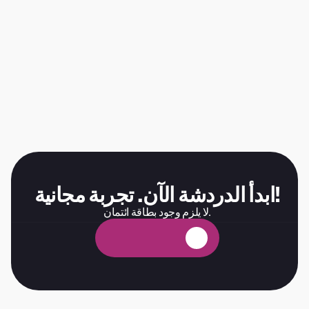
ابدأ الدردشة الآن. تجربة مجانية!
لا يلزم وجود بطاقة ائتمان.
ة
ي
ن
ا
ج
م
ة
ب
ر
ج
ت