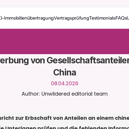
I-Immobilienübertragung
Vertragsprüfung
Testimonials
FAQs
e
r
u
n
d
u
m
d
i
e
U
h
r
m
i
t
C
a
i
r
a
.
L
a
d
e
D
o
k
u
m
e
n
t
e
h
o
c
h
f
ü
r
n
t
e
r
e
A
n
t
w
o
r
t
e
n
.
K
o
s
t
e
n
l
o
s
e
T
e
s
t
v
e
r
s
i
o
n
–
k
e
i
n
e
K
r
e
d
i
t
k
a
r
t
e
r
l
i
c
h
erbung von Gesellschaftsanteilen 
China
08.04.2026
Author: Unwildered editorial team
hricht zur Erbschaft von Anteilen an einem chi
ie Unterlagen prüfen und die fehlenden Informat