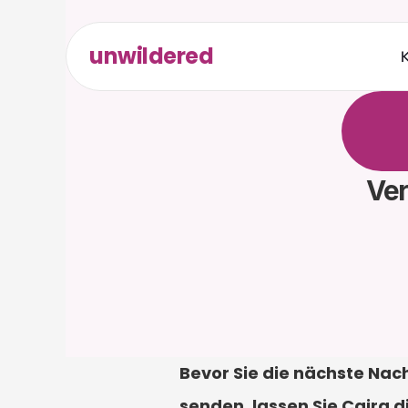
unwildered
K
C
h
a
t
t
r
e
l
e
v
a
e
r
f
o
r
d
Ver
Bevor Sie die nächste Nac
senden, lassen Sie Caira d