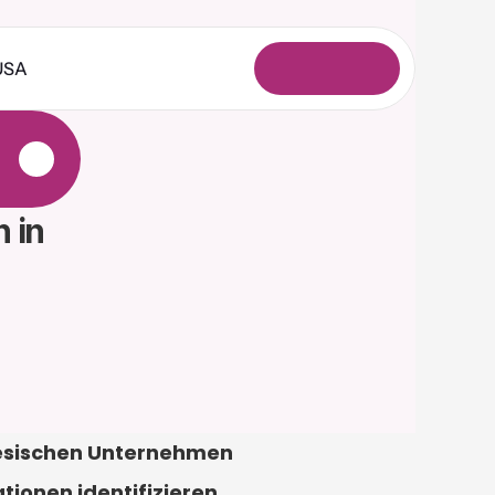
USA
A
n
m
e
l
d
e
n
e
in 
nesischen Unternehmen 
ionen identifizieren. 