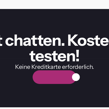
t chatten. Koste
testen!
Keine Kreditkarte erforderlich.
K
o
s
t
e
n
l
o
s
e
T
e
s
t
v
e
r
s
i
o
n