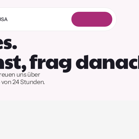
USA
A
n
m
e
l
d
e
n
s.
nst, frag dana
reuen uns über 
 von 24 Stunden.