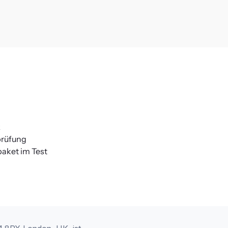
z
prüfung
aket im Test