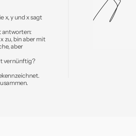
 x, y und x sagt 
t antworten:
 zu, bin aber mit 
che, aber 
 vernünftig? 
ekennzeichnet. 
 zusammen.