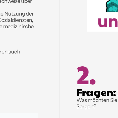
chweise über 
ie Nutzung der 
ozialdiensten, 
e medizinische 
ren auch 
2.
Fragen: 
Was möchten Sie e
Sorgen? 