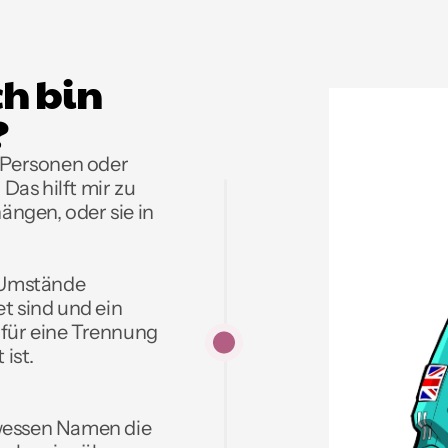
h bin 
?
 Personen oder 
Das hilft mir zu 
ngen, oder sie in 
 Umstände 
t sind und ein 
 für eine Trennung 
ist. 
wessen Namen die 