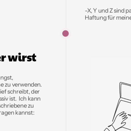
-X, Y und Z sind pa
Haftung für mein
 wirst 
gst, 
e zu verwenden. 
ef schreibt, der 
v ist.  Ich kann 
schriebene zu 
fragen kannst: