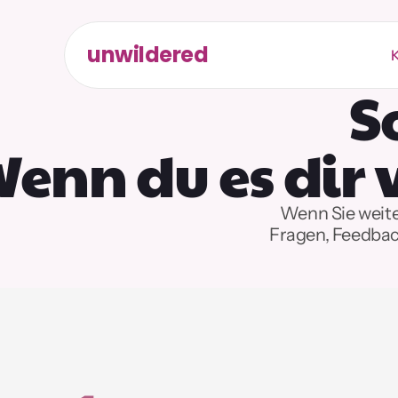
unwildered
K
S
enn du es dir 
Wenn Sie weiter
Fragen, Feedbac