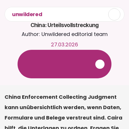
unwildered
China: Urteilsvollstreckung
Author: Unwildered editorial team
27.03.2026
C
h
a
t
t
e
r
u
n
d
u
m
d
i
e
U
h
r
m
i
t
C
a
i
r
a
.
L
a
d
e
D
o
k
u
m
e
n
t
e
h
o
c
h
f
ü
r
r
e
l
e
v
a
n
t
e
r
e
A
n
t
w
o
r
t
e
n
.
K
o
s
t
e
n
l
o
s
e
T
e
s
t
v
e
r
s
i
o
n
–
k
e
i
n
e
K
r
e
d
i
t
k
a
r
t
e
e
r
f
o
r
d
e
r
l
i
c
h
China Enforcement Collecting Judgment 
kann unübersichtlich werden, wenn Daten, 
Formulare und Belege verstreut sind. Caira 
hilft, die Unterlagen zu ordnen. Fragen Sie 