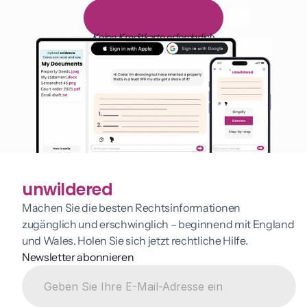
1.000 Stunden Lesen
1
4
-
t
ä
g
i
g
e
k
o
s
t
e
n
l
o
s
e
T
e
s
t
v
e
r
s
i
o
n
Keine Kreditkarte erforderlich
unwildered
Machen Sie die besten Rechtsinformationen 
zugänglich und erschwinglich – beginnend mit England 
und Wales. Holen Sie sich jetzt rechtliche Hilfe.
Newsletter abonnieren