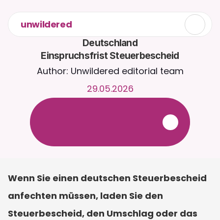
unwildered
Deutschland

Einspruchsfrist Steuerbescheid
Author: Unwildered editorial team
29.05.2026
C
h
a
t
t
e
r
u
n
d
u
m
d
i
e
U
h
r
m
i
t
C
a
i
r
a
.
L
a
d
e
D
o
k
u
m
e
n
t
e
h
o
c
h
f
ü
r
r
e
l
e
v
a
n
t
e
r
e
A
n
t
w
o
r
t
e
n
.
K
o
s
t
e
n
l
o
s
e
T
e
s
t
v
e
r
s
i
o
n
–
k
e
i
n
e
K
r
e
d
i
t
k
a
r
t
e
e
r
f
o
r
d
e
r
l
i
c
h
Wenn Sie einen deutschen Steuerbescheid 
anfechten müssen, laden Sie den 
Steuerbescheid, den Umschlag oder das 