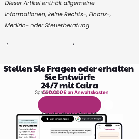
Dieser Artikel enthält allgemeine 
Informationen, keine Rechts-, Finanz-, 
Medizin- oder Steuerberatung.
‹ 
 ›
Stellen Sie Fragen oder erhalten 
Sie Entwürfe
24/7 mit Caira
Spare bis zu 
500.000 £ an Anwaltskosten
1.000 Stunden Lesen
1
4
-
t
ä
g
i
g
e
k
o
s
t
e
n
l
o
s
e
T
e
s
t
v
e
r
s
i
o
n
Keine Kreditkarte erforderlich