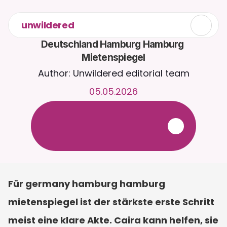
unwildered
Deutschland Hamburg Hamburg 
Mietenspiegel
Author: Unwildered editorial team
05.05.2026
C
h
a
t
t
e
r
u
n
d
u
m
d
i
e
U
h
r
m
i
t
C
a
i
r
a
.
L
a
d
e
D
o
k
u
m
e
n
t
e
h
o
c
h
f
ü
r
r
e
l
e
v
a
n
t
e
r
e
A
n
t
w
o
r
t
e
n
.
K
o
s
t
e
n
l
o
s
e
T
e
s
t
v
e
r
s
i
o
n
–
k
e
i
n
e
K
r
e
d
i
t
k
a
r
t
e
e
r
f
o
r
d
e
r
l
i
c
h
Für germany hamburg hamburg 
mietenspiegel ist der stärkste erste Schritt 
meist eine klare Akte. Caira kann helfen, sie 