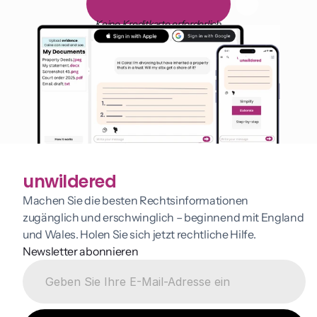
1
4
-
t
ä
g
i
g
e
k
o
s
t
e
n
l
o
s
e
T
e
s
t
v
e
r
s
i
o
n
Keine Kreditkarte erforderlich
unwildered
Machen Sie die besten Rechtsinformationen 
zugänglich und erschwinglich – beginnend mit England 
und Wales. Holen Sie sich jetzt rechtliche Hilfe.
Newsletter abonnieren