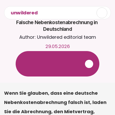
unwildered
Falsche Nebenkostenabrechnung in 
Deutschland
Author: Unwildered editorial team
29.05.2026
C
h
a
t
t
e
r
u
n
d
u
m
d
i
e
U
h
r
m
i
t
C
a
i
r
a
.
L
a
d
e
D
o
k
u
m
e
n
t
e
h
o
c
h
f
ü
r
r
e
l
e
v
a
n
t
e
r
e
A
n
t
w
o
r
t
e
n
.
K
o
s
t
e
n
l
o
s
e
T
e
s
t
v
e
r
s
i
o
n
–
k
e
i
n
e
K
r
e
d
i
t
k
a
r
t
e
e
r
f
o
r
d
e
r
l
i
c
h
Wenn Sie glauben, dass eine deutsche 
Nebenkostenabrechnung falsch ist, laden 
Sie die Abrechnung, den Mietvertrag, 