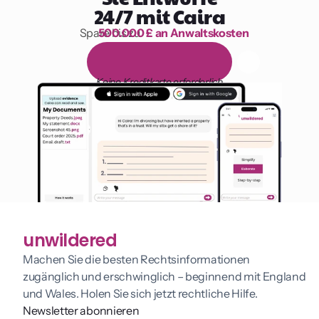
24/7 mit Caira
Spare bis zu 
500.000 £ an Anwaltskosten
1.000 Stunden Lesen
1
4
-
t
ä
g
i
g
e
k
o
s
t
e
n
l
o
s
e
T
e
s
t
v
e
r
s
i
o
n
Keine Kreditkarte erforderlich
unwildered
Machen Sie die besten Rechtsinformationen 
zugänglich und erschwinglich – beginnend mit England 
und Wales. Holen Sie sich jetzt rechtliche Hilfe.
Newsletter abonnieren