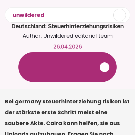
unwildered
Deutschland: Steuerhinterziehungsrisiken
Author: Unwildered editorial team
26.04.2026
C
h
a
t
t
e
r
u
n
d
u
m
d
i
e
U
h
r
m
i
t
C
a
i
r
a
.
L
a
d
e
D
o
k
u
m
e
n
t
e
h
o
c
h
f
ü
r
r
e
l
e
v
a
n
t
e
r
e
A
n
t
w
o
r
t
e
n
.
K
o
s
t
e
n
l
o
s
e
T
e
s
t
v
e
r
s
i
o
n
–
k
e
i
n
e
K
r
e
d
i
t
k
a
r
t
e
e
r
f
o
r
d
e
r
l
i
c
h
Bei germany steuerhinterziehung risiken ist 
der stärkste erste Schritt meist eine 
saubere Akte. Caira kann helfen, sie aus 
Uploads aufzubauen. Fragen Sie nach 