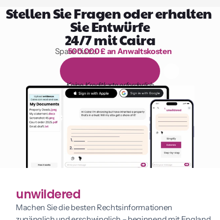
Stellen Sie Fragen oder erhalten 
Sie Entwürfe
24/7 mit Caira
Spare bis zu 
500.000 £ an Anwaltskosten
1.000 Stunden Lesen
1
4
-
t
ä
g
i
g
e
k
o
s
t
e
n
l
o
s
e
T
e
s
t
v
e
r
s
i
o
n
Keine Kreditkarte erforderlich
unwildered
Machen Sie die besten Rechtsinformationen 
zugänglich und erschwinglich – beginnend mit England 