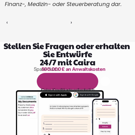
Finanz-, Medizin- oder Steuerberatung dar.
‹ 
 ›
Stellen Sie Fragen oder erhalten 
Sie Entwürfe
24/7 mit Caira
Spare bis zu 
500.000 £ an Anwaltskosten
1.000 Stunden Lesen
1
4
-
t
ä
g
i
g
e
k
o
s
t
e
n
l
o
s
e
T
e
s
t
v
e
r
s
i
o
n
Keine Kreditkarte erforderlich