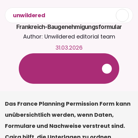
unwildered
Frankreich-Baugenehmigungsformular
Author: Unwildered editorial team
31.03.2026
C
h
a
t
t
e
r
u
n
d
u
m
d
i
e
U
h
r
m
i
t
C
a
i
r
a
.
L
a
d
e
D
o
k
u
m
e
n
t
e
h
o
c
h
f
ü
r
r
e
l
e
v
a
n
t
e
r
e
A
n
t
w
o
r
t
e
n
.
K
o
s
t
e
n
l
o
s
e
T
e
s
t
v
e
r
s
i
o
n
–
k
e
i
n
e
K
r
e
d
i
t
k
a
r
t
e
e
r
f
o
r
d
e
r
l
i
c
h
Das France Planning Permission Form kann 
unübersichtlich werden, wenn Daten, 
Formulare und Nachweise verstreut sind. 
Caira hilft, die Unterlagen zu ordnen. 