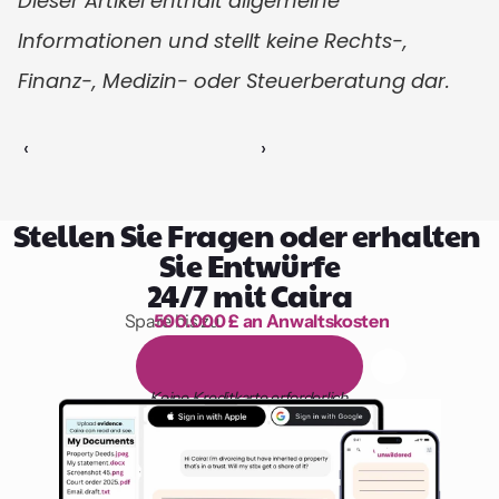
Dieser Artikel enthält allgemeine 
Informationen und stellt keine Rechts-, 
Finanz-, Medizin- oder Steuerberatung dar.
‹ 
 ›
Stellen Sie Fragen oder erhalten 
Sie Entwürfe
24/7 mit Caira
Spare bis zu 
500.000 £ an Anwaltskosten
1.000 Stunden Lesen
1
4
-
t
ä
g
i
g
e
k
o
s
t
e
n
l
o
s
e
T
e
s
t
v
e
r
s
i
o
n
Keine Kreditkarte erforderlich