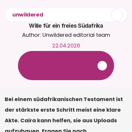
unwildered
Wille für ein freies Südafrika
Author: Unwildered editorial team
22.04.2026
C
h
a
t
t
e
r
u
n
d
u
m
d
i
e
U
h
r
m
i
t
C
a
i
r
a
.
L
a
d
e
D
o
k
u
m
e
n
t
e
h
o
c
h
f
ü
r
r
e
l
e
v
a
n
t
e
r
e
A
n
t
w
o
r
t
e
n
.
K
o
s
t
e
n
l
o
s
e
T
e
s
t
v
e
r
s
i
o
n
–
k
e
i
n
e
K
r
e
d
i
t
k
a
r
t
e
e
r
f
o
r
d
e
r
l
i
c
h
Bei einem südafrikanischen Testament ist 
der stärkste erste Schritt meist eine klare 
Akte. Caira kann helfen, sie aus Uploads 
aufzubauen. Fragen Sie nach 