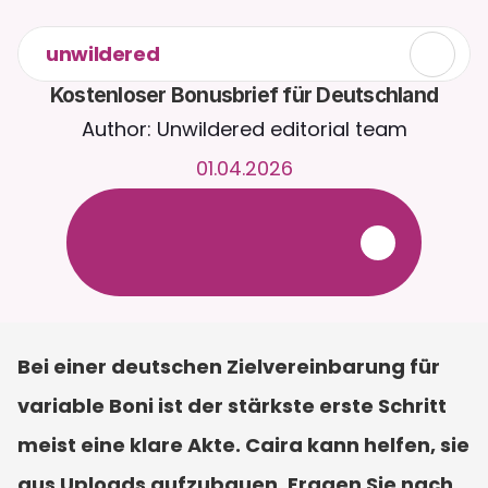
unwildered
Kostenloser Bonusbrief für Deutschland
Author: Unwildered editorial team
01.04.2026
C
h
a
t
t
e
r
u
n
d
u
m
d
i
e
U
h
r
m
i
t
C
a
i
r
a
.
L
a
d
e
D
o
k
u
m
e
n
t
e
h
o
c
h
f
ü
r
r
e
l
e
v
a
n
t
e
r
e
A
n
t
w
o
r
t
e
n
.
K
o
s
t
e
n
l
o
s
e
T
e
s
t
v
e
r
s
i
o
n
–
k
e
i
n
e
K
r
e
d
i
t
k
a
r
t
e
e
r
f
o
r
d
e
r
l
i
c
h
Bei einer deutschen Zielvereinbarung für 
variable Boni ist der stärkste erste Schritt 
meist eine klare Akte. Caira kann helfen, sie 
aus Uploads aufzubauen. Fragen Sie nach 