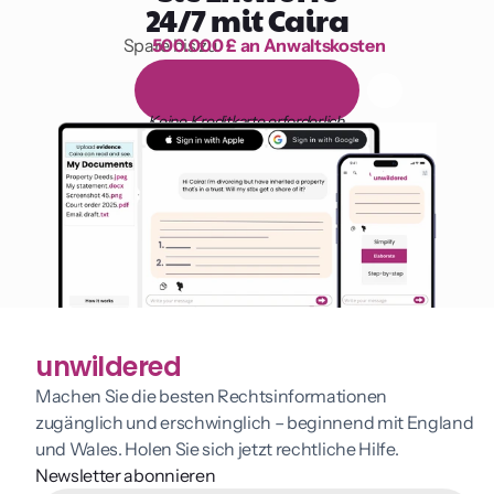
24/7 mit Caira
Spare bis zu 
500.000 £ an Anwaltskosten
1.000 Stunden Lesen
1
4
-
t
ä
g
i
g
e
k
o
s
t
e
n
l
o
s
e
T
e
s
t
v
e
r
s
i
o
n
Keine Kreditkarte erforderlich
unwildered
Machen Sie die besten Rechtsinformationen 
zugänglich und erschwinglich – beginnend mit England 
und Wales. Holen Sie sich jetzt rechtliche Hilfe.
Newsletter abonnieren