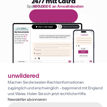
24/7 mit Caira
Spare bis zu 
500.000 £ an Anwaltskosten
1.000 Stunden Lesen
1
4
-
t
ä
g
i
g
e
k
o
s
t
e
n
l
o
s
e
T
e
s
t
v
e
r
s
i
o
n
Keine Kreditkarte erforderlich
unwildered
Machen Sie die besten Rechtsinformationen 
zugänglich und erschwinglich – beginnend mit England 
und Wales. Holen Sie sich jetzt rechtliche Hilfe.
Newsletter abonnieren