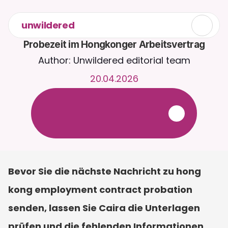
unwildered
Probezeit im Hongkonger Arbeitsvertrag
Author: Unwildered editorial team
20.04.2026
C
h
a
t
t
e
r
u
n
d
u
m
d
i
e
U
h
r
m
i
t
C
a
i
r
a
.
L
a
d
e
D
o
k
u
m
e
n
t
e
h
o
c
h
f
ü
r
r
e
l
e
v
a
n
t
e
r
e
A
n
t
w
o
r
t
e
n
.
K
o
s
t
e
n
l
o
s
e
T
e
s
t
v
e
r
s
i
o
n
–
k
e
i
n
e
K
r
e
d
i
t
k
a
r
t
e
e
r
f
o
r
d
e
r
l
i
c
h
Bevor Sie die nächste Nachricht zu hong 
kong employment contract probation 
senden, lassen Sie Caira die Unterlagen 
prüfen und die fehlenden Informationen 