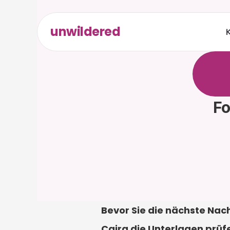
unwildered
K
C
h
a
t
t
r
e
l
e
v
a
e
r
f
o
r
d
Fo
Bevor Sie die nächste Nach
Caira die Unterlagen prüfe