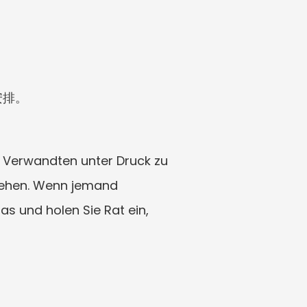
。
。
安排。
 Verwandten unter Druck zu 
tehen. Wenn jemand 
s und holen Sie Rat ein, 