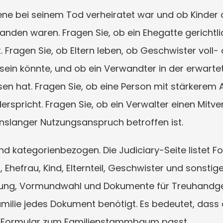
bene bei seinem Tod verheiratet war und ob Kinde
anden waren. Fragen Sie, ob ein Ehegatte gerichtli
. Fragen Sie, ob Eltern leben, ob Geschwister voll- o
sein könnte, und ob ein Verwandter in der erwartet
n hat. Fragen Sie, ob eine Person mit stärkerem A
rspricht. Fragen Sie, ob ein Verwalter einen Mitverw
enslanger Nutzungsanspruch betroffen ist.
sind kategorienbezogen. Die Judiciary-Seite listet F
Ehefrau, Kind, Elternteil, Geschwister und sonstige 
nung, Vormundwahl und Dokumente für Treuhandges
milie jedes Dokument benötigt. Es bedeutet, dass d
e Formular zum Familienstammbaum passt.