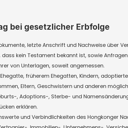
ag bei gesetzlicher Erbfolge
okumente, letzte Anschrift und Nachweise über V
 dass kein Testament bekannt ist, sowie Anfragen a
hrer von Unterlagen, soweit angemessen.
egatte, früherem Ehegatten, Kindern, adoptierten
ommen, Eltern, Geschwistern und anderen möglic
eburts-, Adoptions-, Sterbe- und Namensänderungs
ücken erklären.
swerte und Verbindlichkeiten des Hongkonger Nac
ertpapier-, Immobilien-, Unternehmens-, Versicher