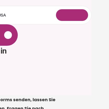
USA
A
n
m
e
l
d
e
n
e
n 
orms senden, lassen Sie 
n. Fragen Sie nach 