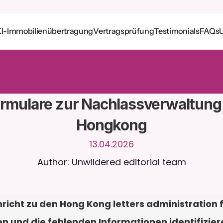
I-Immobilienübertragung
Vertragsprüfung
Testimonials
FAQs
e
r
u
n
d
u
m
d
i
e
U
h
r
m
i
t
C
a
i
r
a
.
L
a
d
e
D
o
k
u
m
e
n
t
e
h
o
c
h
f
ü
r
n
t
e
r
e
A
n
t
w
o
r
t
e
n
.
K
o
s
t
e
n
l
o
s
e
T
e
s
t
v
e
r
s
i
o
n
–
k
e
i
n
e
K
r
e
d
i
t
k
a
r
t
e
r
l
i
c
h
rmulare zur Nachlassverwaltung i
Hongkong
13.04.2026
Author: Unwildered editorial team
richt zu den Hong Kong letters administration f
n und die fehlenden Informationen identifiziere