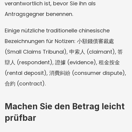
verantwortlich ist, bevor Sie ihn als 
Antragsgegner benennen.
Einige nützliche traditionelle chinesische 
Bezeichnungen für Notizen: 小額錢債審裁處 
(Small Claims Tribunal), 申索人 (claimant), 答
辯人 (respondent), 證據 (evidence), 租金按金 
(rental deposit), 消費糾紛 (consumer dispute), 
合約 (contract).
Machen Sie den Betrag leicht 
prüfbar