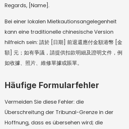
Regards, [Name].
Bei einer lokalen Mietkautionsangelegenheit 
kann eine traditionelle chinesische Version 
hilfreich sein: 請於 [日期] 前退還應付金額港幣 [金
額] 元；如有爭議，請提供扣款明細及證明文件，例
如收據、照片、維修單據或賬單。
Häufige Formularfehler
Vermeiden Sie diese Fehler: die 
Überschreitung der Tribunal-Grenze in der 
Hoffnung, dass es übersehen wird; die 