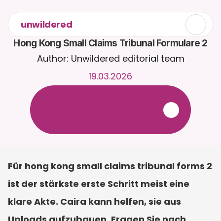
unwildered
Hong Kong Small Claims Tribunal Formulare 2
Author: Unwildered editorial team
19.03.2026
C
h
a
t
t
e
r
u
n
d
u
m
d
i
e
U
h
r
m
i
t
C
a
i
r
a
.
L
a
d
e
D
o
k
u
m
e
n
t
e
h
o
c
h
f
ü
r
r
e
l
e
v
a
n
t
e
r
e
A
n
t
w
o
r
t
e
n
.
K
o
s
t
e
n
l
o
s
e
T
e
s
t
v
e
r
s
i
o
n
–
k
e
i
n
e
K
r
e
d
i
t
k
a
r
t
e
e
r
f
o
r
d
e
r
l
i
c
h
Für hong kong small claims tribunal forms 2 
ist der stärkste erste Schritt meist eine 
klare Akte. Caira kann helfen, sie aus 
Uploads aufzubauen. Fragen Sie nach 