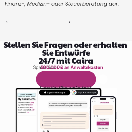
Finanz-, Medizin- oder Steuerberatung dar.
‹ 
 ›
Stellen Sie Fragen oder erhalten 
Sie Entwürfe
24/7 mit Caira
Spare bis zu 
500.000 £ an Anwaltskosten
1.000 Stunden Lesen
1
4
-
t
ä
g
i
g
e
k
o
s
t
e
n
l
o
s
e
T
e
s
t
v
e
r
s
i
o
n
Keine Kreditkarte erforderlich