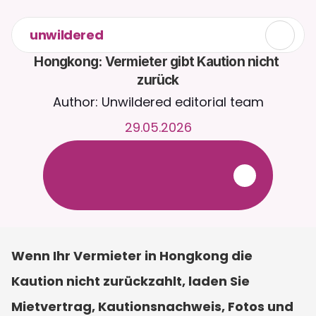
unwildered
Hongkong: Vermieter gibt Kaution nicht 
zurück
Author: Unwildered editorial team
29.05.2026
C
h
a
t
t
e
r
u
n
d
u
m
d
i
e
U
h
r
m
i
t
C
a
i
r
a
.
L
a
d
e
D
o
k
u
m
e
n
t
e
h
o
c
h
f
ü
r
r
e
l
e
v
a
n
t
e
r
e
A
n
t
w
o
r
t
e
n
.
K
o
s
t
e
n
l
o
s
e
T
e
s
t
v
e
r
s
i
o
n
–
k
e
i
n
e
K
r
e
d
i
t
k
a
r
t
e
e
r
f
o
r
d
e
r
l
i
c
h
Wenn Ihr Vermieter in Hongkong die 
Kaution nicht zurückzahlt, laden Sie 
Mietvertrag, Kautionsnachweis, Fotos und 