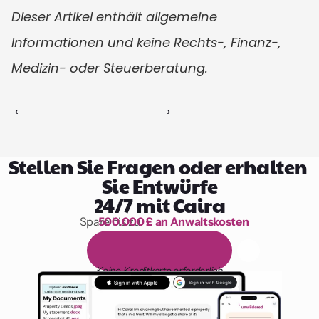
Dieser Artikel enthält allgemeine 
Informationen und keine Rechts-, Finanz-, 
Medizin- oder Steuerberatung.
‹ 
 ›
Stellen Sie Fragen oder erhalten 
Sie Entwürfe
24/7 mit Caira
Spare bis zu 
500.000 £ an Anwaltskosten
1.000 Stunden Lesen
1
4
-
t
ä
g
i
g
e
k
o
s
t
e
n
l
o
s
e
T
e
s
t
v
e
r
s
i
o
n
Keine Kreditkarte erforderlich