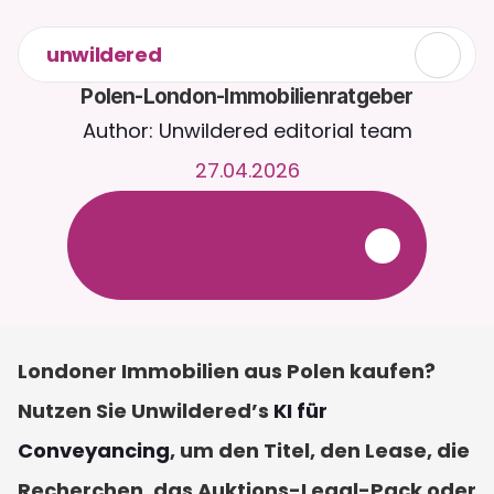
unwildered
Polen-London-Immobilienratgeber
Author: Unwildered editorial team
27.04.2026
C
h
a
t
t
e
r
u
n
d
u
m
d
i
e
U
h
r
m
i
t
C
a
i
r
a
.
L
a
d
e
D
o
k
u
m
e
n
t
e
h
o
c
h
f
ü
r
r
e
l
e
v
a
n
t
e
r
e
A
n
t
w
o
r
t
e
n
.
K
o
s
t
e
n
l
o
s
e
T
e
s
t
v
e
r
s
i
o
n
–
k
e
i
n
e
K
r
e
d
i
t
k
a
r
t
e
e
r
f
o
r
d
e
r
l
i
c
h
Londoner Immobilien aus Polen kaufen? 
Nutzen Sie Unwildered’s 
KI für 
Conveyancing
, um den Titel, den Lease, die 
Recherchen, das Auktions-Legal-Pack oder 