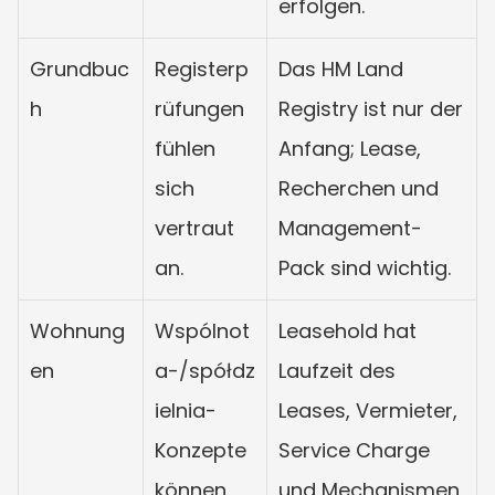
erfolgen.
Grundbuc
Registerp
Das HM Land 
h
rüfungen 
Registry ist nur der 
fühlen 
Anfang; Lease, 
sich 
Recherchen und 
vertraut 
Management-
an.
Pack sind wichtig.
Wohnung
Wspólnot
Leasehold hat 
en
a-/spółdz
Laufzeit des 
ielnia-
Leases, Vermieter, 
Konzepte 
Service Charge 
können 
und Mechanismen 