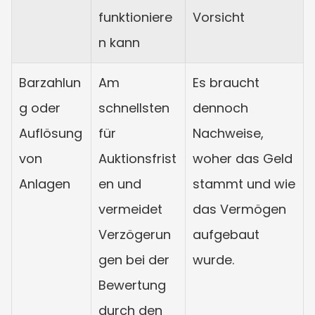
funktioniere
Vorsicht
n kann
Barzahlun
Am 
Es braucht 
g oder 
schnellsten 
dennoch 
Auflösung 
für 
Nachweise, 
von 
Auktionsfrist
woher das Geld 
Anlagen
en und 
stammt und wie 
vermeidet 
das Vermögen 
Verzögerun
aufgebaut 
gen bei der 
wurde.
Bewertung 
durch den 