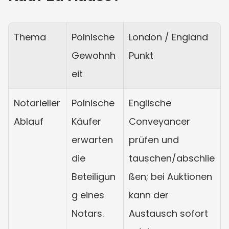
Thema
Polnische 
London / England 
Gewohnh
Punkt
eit
Notarieller 
Polnische 
Englische 
Ablauf
Käufer 
Conveyancer 
erwarten 
prüfen und 
die 
tauschen/abschlie
Beteiligun
ßen; bei Auktionen 
g eines 
kann der 
Notars.
Austausch sofort 