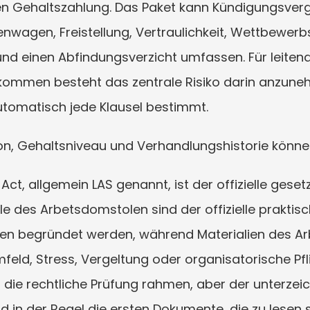
en Gehaltszahlung. Das Paket kann Kündigungsvergü
menwagen, Freistellung, Vertraulichkeit, Wettbewer
d einen Abfindungsverzicht umfassen. Für leitend
kommen besteht das zentrale Risiko darin anzuneh
utomatisch jede Klausel bestimmt.
ion, Gehaltsniveau und Verhandlungshistorie können 
t, allgemein LAS genannt, ist der offizielle geset
le des Arbetsdomstolen sind der offizielle praktis
iten begründet werden, während Materialien des Arb
feld, Stress, Vergeltung oder organisatorische Pfl
n die rechtliche Prüfung rahmen, aber der unterzei
nd in der Regel die ersten Dokumente, die zu lesen s