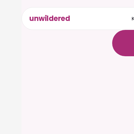
unwildered
K
C
h
a
t
t
r
e
l
e
v
a
e
r
f
o
r
d