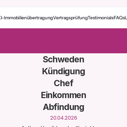
I-Immobilienübertragung
Vertragsprüfung
Testimonials
FAQs
e
r
u
n
d
u
m
d
i
e
U
h
r
m
i
t
C
a
i
r
a
.
L
a
d
e
D
o
k
u
m
e
n
t
e
h
o
c
h
f
ü
r
n
t
e
r
e
A
n
t
w
o
r
t
e
n
.
K
o
s
t
e
n
l
o
s
e
T
e
s
t
v
e
r
s
i
o
n
–
k
e
i
n
e
K
r
e
d
i
t
k
a
r
t
e
r
l
i
c
h
Schweden

Kündigung

Chef

Einkommen

Abfindung
20.04.2026