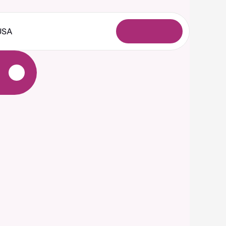
USA
A
n
m
e
l
d
e
n
e