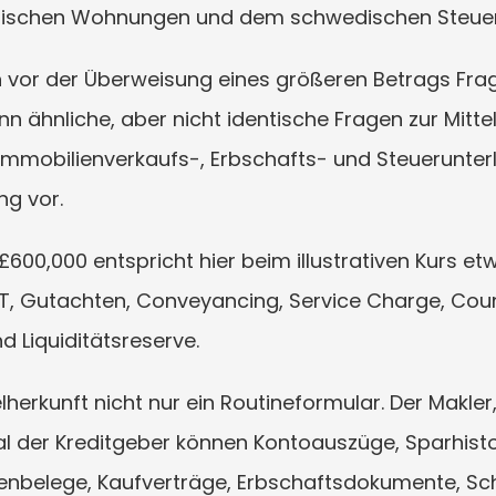
dischen Wohnungen und dem schwedischen Steuer
 vor der Überweisung eines größeren Betrags Fr
n ähnliche, aber nicht identische Fragen zur Mittelh
Immobilienverkaufs-, Erbschafts- und Steuerunter
g vor.
0,000 entspricht hier beim illustrativen Kurs etwa 
LT, Gutachten, Conveyancing, Service Charge, Counc
 Liquiditätsreserve.
elherkunft nicht nur ein Routineformular. Der Makler
der Kreditgeber können Kontoauszüge, Sparhistor
enbelege, Kaufverträge, Erbschaftsdokumente, Sch