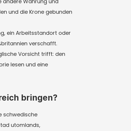
e andere Währung und 
den und die Krone gebunden 
, ein Arbeitsstandort oder 
ßbritannien verschafft.
sche Vorsicht trifft: den 
ie lesen und eine 
greich bringen?
ie schwedische 
stad utomlands, 