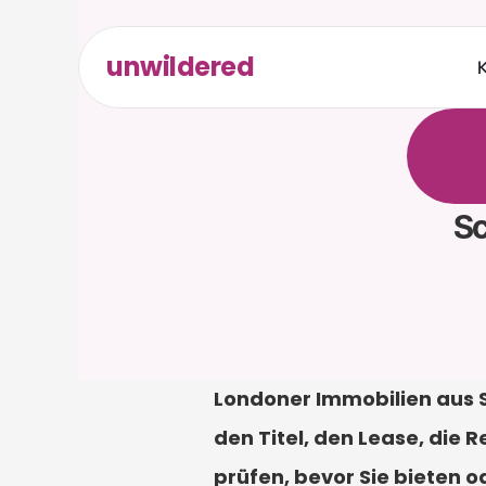
unwildered
K
C
h
a
t
t
r
e
l
e
v
a
e
r
f
o
r
d
S
Londoner Immobilien aus 
den Titel, den Lease, die
prüfen, bevor Sie bieten od