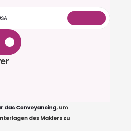
USA
A
n
m
e
l
d
e
n
e
er
für das Conveyancing
, um 
nterlagen des Maklers zu 