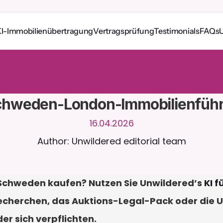
I-Immobilienübertragung
Vertragsprüfung
Testimonials
FAQs
e
r
u
n
d
u
m
d
i
e
U
h
r
m
i
t
C
a
i
r
a
.
L
a
d
e
D
o
k
u
m
e
n
t
e
h
o
c
h
f
ü
r
n
t
e
r
e
A
n
t
w
o
r
t
e
n
.
K
o
s
t
e
n
l
o
s
e
T
e
s
t
v
e
r
s
i
o
n
–
k
e
i
n
e
K
r
e
d
i
t
k
a
r
t
e
r
l
i
c
h
chweden-London-Immobilienführ
16.04.2026
Author: Unwildered editorial team
Schweden kaufen? Nutzen Sie Unwildered’s 
KI 
 Recherchen, das Auktions-Legal-Pack oder die U
er sich verpflichten.