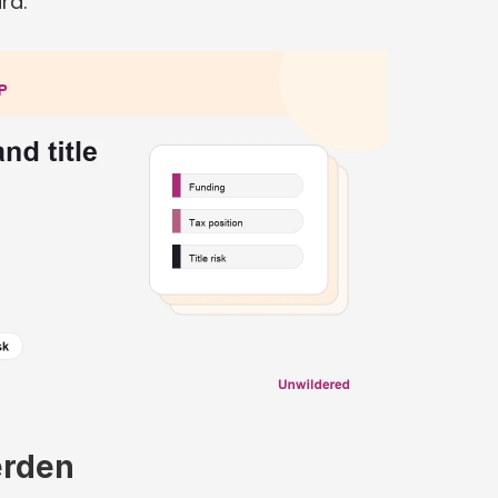
rd.
erden