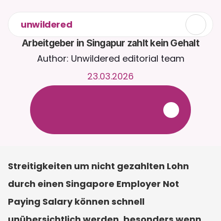
unwildered
Arbeitgeber in Singapur zahlt kein Gehalt
Author: Unwildered editorial team
23.03.2026
C
h
a
t
t
e
r
u
n
d
u
m
d
i
e
U
h
r
m
i
t
C
a
i
r
a
.
L
a
d
e
D
o
k
u
m
e
n
t
e
h
o
c
h
f
ü
r
r
e
l
e
v
a
n
t
e
r
e
A
n
t
w
o
r
t
e
n
.
K
o
s
t
e
n
l
o
s
e
T
e
s
t
v
e
r
s
i
o
n
–
k
e
i
n
e
K
r
e
d
i
t
k
a
r
t
e
e
r
f
o
r
d
e
r
l
i
c
h
Streitigkeiten um nicht gezahlten Lohn 
durch einen Singapore Employer Not 
Paying Salary können schnell 
unübersichtlich werden, besonders wenn 