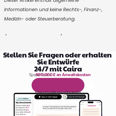
Dieser Artikel enthält allgemeine 
Informationen und keine Rechts-, Finanz-, 
Medizin- oder Steuerberatung.
‹ 
 ›
Stellen Sie Fragen oder erhalten 
Sie Entwürfe
24/7 mit Caira
Spare bis zu 
500.000 £ an Anwaltskosten
1.000 Stunden Lesen
1
4
-
t
ä
g
i
g
e
k
o
s
t
e
n
l
o
s
e
T
e
s
t
v
e
r
s
i
o
n
Keine Kreditkarte erforderlich