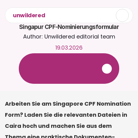
unwildered
Singapur CPF-Nominierungsformular
Author: Unwildered editorial team
19.03.2026
C
h
a
t
t
e
r
u
n
d
u
m
d
i
e
U
h
r
m
i
t
C
a
i
r
a
.
L
a
d
e
D
o
k
u
m
e
n
t
e
h
o
c
h
f
ü
r
r
e
l
e
v
a
n
t
e
r
e
A
n
t
w
o
r
t
e
n
.
K
o
s
t
e
n
l
o
s
e
T
e
s
t
v
e
r
s
i
o
n
–
k
e
i
n
e
K
r
e
d
i
t
k
a
r
t
e
e
r
f
o
r
d
e
r
l
i
c
h
Arbeiten Sie am Singapore CPF Nomination 
Form? Laden Sie die relevanten Dateien in 
Caira hoch und machen Sie aus dem 
Thema eine praktische Dokumenten-