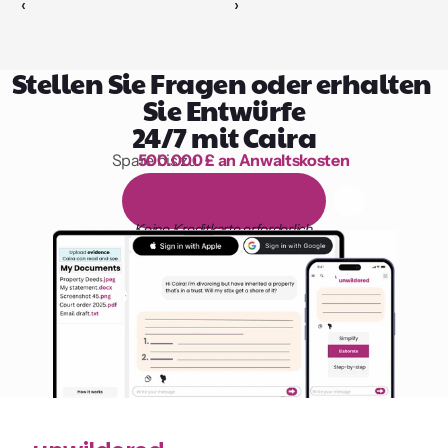
‹ 
 ›
Stellen Sie Fragen oder erhalten 
Sie Entwürfe
24/7 mit Caira
Spare bis zu 
500.000 £ an Anwaltskosten
1.000 Stunden Lesen
1
4
-
t
ä
g
i
g
e
k
o
s
t
e
n
l
o
s
e
T
e
s
t
v
e
r
s
i
o
n
Keine Kreditkarte erforderlich