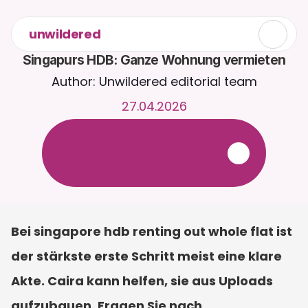
unwildered
Singapurs HDB: Ganze Wohnung vermieten
Author: Unwildered editorial team
27.04.2026
C
h
a
t
t
e
r
u
n
d
u
m
d
i
e
U
h
r
m
i
t
C
a
i
r
a
.
L
a
d
e
D
o
k
u
m
e
n
t
e
h
o
c
h
f
ü
r
r
e
l
e
v
a
n
t
e
r
e
A
n
t
w
o
r
t
e
n
.
K
o
s
t
e
n
l
o
s
e
T
e
s
t
v
e
r
s
i
o
n
–
k
e
i
n
e
K
r
e
d
i
t
k
a
r
t
e
e
r
f
o
r
d
e
r
l
i
c
h
Bei singapore hdb renting out whole flat ist 
der stärkste erste Schritt meist eine klare 
Akte. Caira kann helfen, sie aus Uploads 
aufzubauen. Fragen Sie nach 