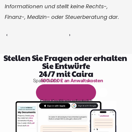
Informationen und stellt keine Rechts-, 
Finanz-, Medizin- oder Steuerberatung dar.
‹ 
 ›
Stellen Sie Fragen oder erhalten 
Sie Entwürfe
24/7 mit Caira
Spare bis zu 
500.000 £ an Anwaltskosten
1.000 Stunden Lesen
1
4
-
t
ä
g
i
g
e
k
o
s
t
e
n
l
o
s
e
T
e
s
t
v
e
r
s
i
o
n
Keine Kreditkarte erforderlich