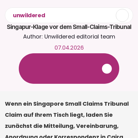
unwildered
Singapur-Klage vor dem Small-Claims-Tribunal
Author: Unwildered editorial team
07.04.2026
C
h
a
t
t
e
r
u
n
d
u
m
d
i
e
U
h
r
m
i
t
C
a
i
r
a
.
L
a
d
e
D
o
k
u
m
e
n
t
e
h
o
c
h
f
ü
r
r
e
l
e
v
a
n
t
e
r
e
A
n
t
w
o
r
t
e
n
.
K
o
s
t
e
n
l
o
s
e
T
e
s
t
v
e
r
s
i
o
n
–
k
e
i
n
e
K
r
e
d
i
t
k
a
r
t
e
e
r
f
o
r
d
e
r
l
i
c
h
Wenn ein Singapore Small Claims Tribunal 
Claim auf Ihrem Tisch liegt, laden Sie 
zunächst die Mitteilung, Vereinbarung, 
Anordnung oder Korrespondenz in Caira 