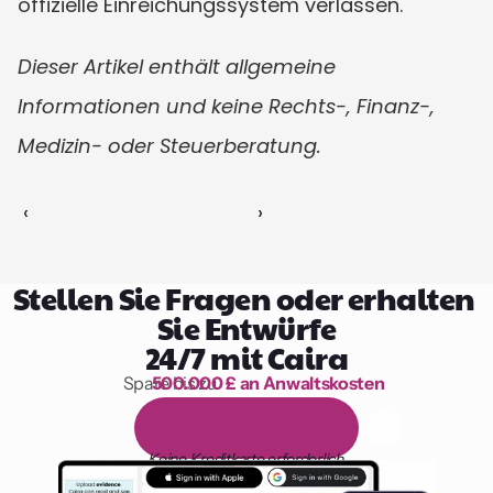
offizielle Einreichungssystem verlassen.
Dieser Artikel enthält allgemeine 
Informationen und keine Rechts-, Finanz-, 
Medizin- oder Steuerberatung.
‹ 
 ›
Stellen Sie Fragen oder erhalten 
Sie Entwürfe
24/7 mit Caira
Spare bis zu 
500.000 £ an Anwaltskosten
1.000 Stunden Lesen
1
4
-
t
ä
g
i
g
e
k
o
s
t
e
n
l
o
s
e
T
e
s
t
v
e
r
s
i
o
n
Keine Kreditkarte erforderlich