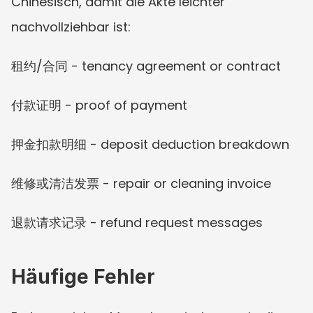
Chinesisch, damit die Akte leichter 
nachvollziehbar ist:
租约/合同 - tenancy agreement or contract
付款证明 - proof of payment
押金扣款明细 - deposit deduction breakdown
维修或清洁发票 - repair or cleaning invoice
退款请求记录 - refund request messages
Häufige Fehler