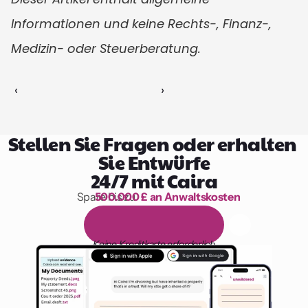
Informationen und keine Rechts-, Finanz-, 
Medizin- oder Steuerberatung.
‹ 
 ›
Stellen Sie Fragen oder erhalten 
Sie Entwürfe
24/7 mit Caira
Spare bis zu 
500.000 £ an Anwaltskosten
1.000 Stunden Lesen
1
4
-
t
ä
g
i
g
e
k
o
s
t
e
n
l
o
s
e
T
e
s
t
v
e
r
s
i
o
n
Keine Kreditkarte erforderlich