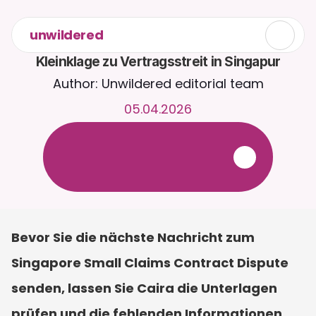
unwildered
Kleinklage zu Vertragsstreit in Singapur
Author: Unwildered editorial team
05.04.2026
C
h
a
t
t
e
r
u
n
d
u
m
d
i
e
U
h
r
m
i
t
C
a
i
r
a
.
L
a
d
e
D
o
k
u
m
e
n
t
e
h
o
c
h
f
ü
r
r
e
l
e
v
a
n
t
e
r
e
A
n
t
w
o
r
t
e
n
.
K
o
s
t
e
n
l
o
s
e
T
e
s
t
v
e
r
s
i
o
n
–
k
e
i
n
e
K
r
e
d
i
t
k
a
r
t
e
e
r
f
o
r
d
e
r
l
i
c
h
Bevor Sie die nächste Nachricht zum 
Singapore Small Claims Contract Dispute 
senden, lassen Sie Caira die Unterlagen 
prüfen und die fehlenden Informationen 