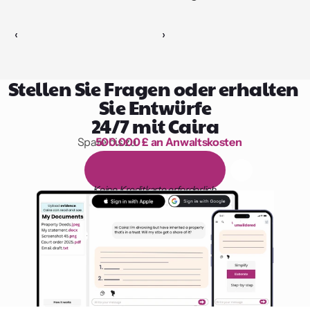
‹ 
 ›
Stellen Sie Fragen oder erhalten 
Sie Entwürfe
24/7 mit Caira
Spare bis zu 
500.000 £ an Anwaltskosten
1.000 Stunden Lesen
1
4
-
t
ä
g
i
g
e
k
o
s
t
e
n
l
o
s
e
T
e
s
t
v
e
r
s
i
o
n
Keine Kreditkarte erforderlich