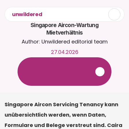
unwildered
Singapore Aircon-Wartung

Mietverhältnis
Author: Unwildered editorial team
27.04.2026
C
h
a
t
t
e
r
u
n
d
u
m
d
i
e
U
h
r
m
i
t
C
a
i
r
a
.
L
a
d
e
D
o
k
u
m
e
n
t
e
h
o
c
h
f
ü
r
r
e
l
e
v
a
n
t
e
r
e
A
n
t
w
o
r
t
e
n
.
K
o
s
t
e
n
l
o
s
e
T
e
s
t
v
e
r
s
i
o
n
–
k
e
i
n
e
K
r
e
d
i
t
k
a
r
t
e
e
r
f
o
r
d
e
r
l
i
c
h
Singapore Aircon Servicing Tenancy kann 
unübersichtlich werden, wenn Daten, 
Formulare und Belege verstreut sind. Caira 