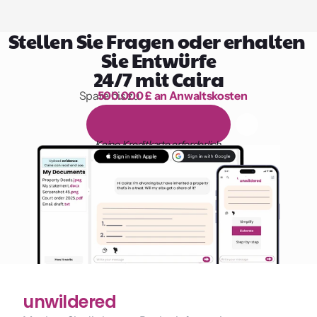
Stellen Sie Fragen oder erhalten 
Sie Entwürfe
24/7 mit Caira
Spare bis zu 
500.000 £ an Anwaltskosten
1.000 Stunden Lesen
1
4
-
t
ä
g
i
g
e
k
o
s
t
e
n
l
o
s
e
T
e
s
t
v
e
r
s
i
o
n
Keine Kreditkarte erforderlich
unwildered