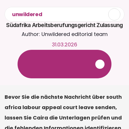
unwildered
Südafrika Arbeitsberufungsgericht Zulassung
Author: Unwildered editorial team
31.03.2026
C
h
a
t
t
e
r
u
n
d
u
m
d
i
e
U
h
r
m
i
t
C
a
i
r
a
.
L
a
d
e
D
o
k
u
m
e
n
t
e
h
o
c
h
f
ü
r
r
e
l
e
v
a
n
t
e
r
e
A
n
t
w
o
r
t
e
n
.
K
o
s
t
e
n
l
o
s
e
T
e
s
t
v
e
r
s
i
o
n
–
k
e
i
n
e
K
r
e
d
i
t
k
a
r
t
e
e
r
f
o
r
d
e
r
l
i
c
h
Bevor Sie die nächste Nachricht über south 
africa labour appeal court leave senden, 
lassen Sie Caira die Unterlagen prüfen und 
die fehlenden Informationen identifizieren. 