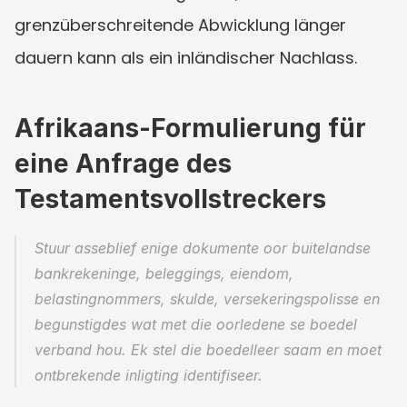
grenzüberschreitende Abwicklung länger 
dauern kann als ein inländischer Nachlass.
Afrikaans-Formulierung für 
eine Anfrage des 
Testamentsvollstreckers
Stuur asseblief enige dokumente oor buitelandse 
bankrekeninge, beleggings, eiendom, 
belastingnommers, skulde, versekeringspolisse en 
begunstigdes wat met die oorledene se boedel 
verband hou. Ek stel die boedelleer saam en moet 
ontbrekende inligting identifiseer.