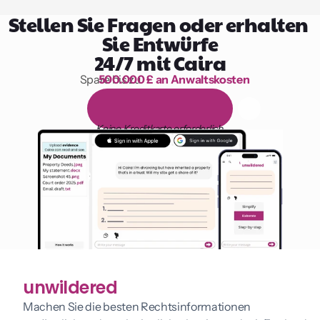
Stellen Sie Fragen oder erhalten 
Sie Entwürfe
24/7 mit Caira
Spare bis zu 
500.000 £ an Anwaltskosten
1.000 Stunden Lesen
1
4
-
t
ä
g
i
g
e
k
o
s
t
e
n
l
o
s
e
T
e
s
t
v
e
r
s
i
o
n
Keine Kreditkarte erforderlich
unwildered
Machen Sie die besten Rechtsinformationen 