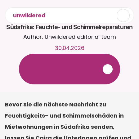
unwildered
Südafrika: Feuchte- und Schimmelreparaturen
Author: Unwildered editorial team
30.04.2026
C
h
a
t
t
e
r
u
n
d
u
m
d
i
e
U
h
r
m
i
t
C
a
i
r
a
.
L
a
d
e
D
o
k
u
m
e
n
t
e
h
o
c
h
f
ü
r
r
e
l
e
v
a
n
t
e
r
e
A
n
t
w
o
r
t
e
n
.
K
o
s
t
e
n
l
o
s
e
T
e
s
t
v
e
r
s
i
o
n
–
k
e
i
n
e
K
r
e
d
i
t
k
a
r
t
e
e
r
f
o
r
d
e
r
l
i
c
h
Bevor Sie die nächste Nachricht zu 
Feuchtigkeits- und Schimmelschäden in 
Mietwohnungen in Südafrika senden, 
lassen Sie Caira die Unterlagen prüfen und 