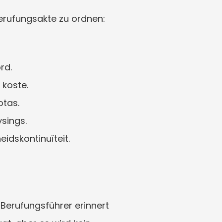
berufungsakte zu ordnen:
rd.
 koste.
otas.
sings.
heidskontinuïteit.
erufungsführer erinnert 