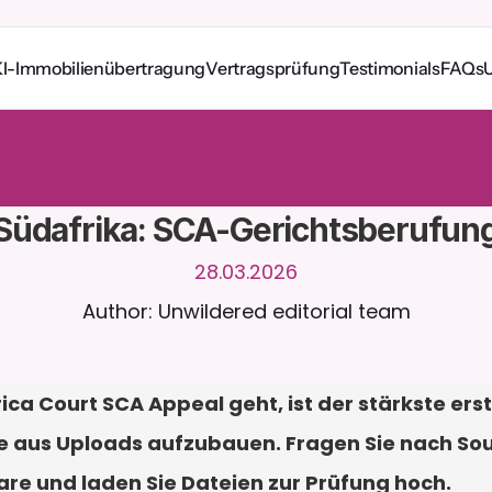
I-Immobilienübertragung
Vertragsprüfung
Testimonials
FAQs
e
r
u
n
d
u
m
d
i
e
U
h
r
m
i
t
C
a
i
r
a
.
L
a
d
e
D
o
k
u
m
e
n
t
e
h
o
c
h
f
ü
r
n
t
e
r
e
A
n
t
w
o
r
t
e
n
.
K
o
s
t
e
n
l
o
s
e
T
e
s
t
v
e
r
s
i
o
n
–
k
e
i
n
e
K
r
e
d
i
t
k
a
r
t
e
r
l
i
c
h
Südafrika: SCA-Gerichtsberufun
28.03.2026
Author: Unwildered editorial team
ca Court SCA Appeal geht, ist der stärkste erste
ie aus Uploads aufzubauen. Fragen Sie nach Sou
are und laden Sie Dateien zur Prüfung hoch.