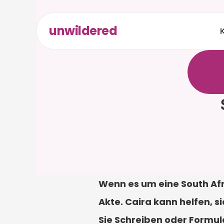
unwildered
K
C
h
a
t
t
r
e
l
e
v
a
e
r
f
o
r
d
Wenn es um eine South Afri
Akte. Caira kann helfen, s
Sie Schreiben oder Formul