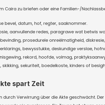
um Caira zu briefen oder eine Familien-/Nachlass
dse bevel, datum, hof, regter, saaknommer.
ipsie, aanvullende redes, paragrawe wat betwis wo
ebevinding, prosedurele onreëlmatigheid, diskresie,
verklarings, bewysstukke, deskundige verslae, hofn
nnisgewing, rekord, hoofde, volmag, praktyksaanwy
g, skikking, sekuriteit, boedelkoste, kinders of besig
Akte spart Zeit
 durch Verwirrung über die Akte geschwächt. Der B