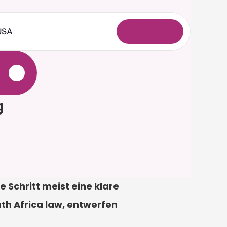
USA
A
n
m
e
l
d
e
n
e
g
 Schritt meist eine klare 
th Africa law, entwerfen 