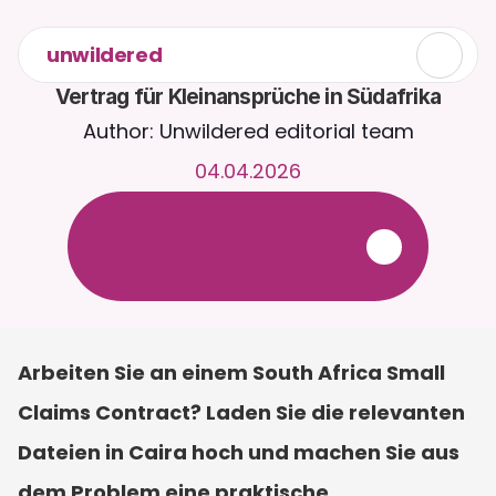
unwildered
Vertrag für Kleinansprüche in Südafrika
Author: Unwildered editorial team
04.04.2026
C
h
a
t
t
e
r
u
n
d
u
m
d
i
e
U
h
r
m
i
t
C
a
i
r
a
.
L
a
d
e
D
o
k
u
m
e
n
t
e
h
o
c
h
f
ü
r
r
e
l
e
v
a
n
t
e
r
e
A
n
t
w
o
r
t
e
n
.
K
o
s
t
e
n
l
o
s
e
T
e
s
t
v
e
r
s
i
o
n
–
k
e
i
n
e
K
r
e
d
i
t
k
a
r
t
e
e
r
f
o
r
d
e
r
l
i
c
h
Arbeiten Sie an einem South Africa Small 
Claims Contract? Laden Sie die relevanten 
Dateien in Caira hoch und machen Sie aus 
dem Problem eine praktische 