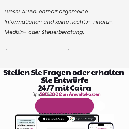
Dieser Artikel enthält allgemeine 
Informationen und keine Rechts-, Finanz-, 
Medizin- oder Steuerberatung.
‹ 
 ›
Stellen Sie Fragen oder erhalten 
Sie Entwürfe
24/7 mit Caira
Spare bis zu 
500.000 £ an Anwaltskosten
1.000 Stunden Lesen
1
4
-
t
ä
g
i
g
e
k
o
s
t
e
n
l
o
s
e
T
e
s
t
v
e
r
s
i
o
n
Keine Kreditkarte erforderlich