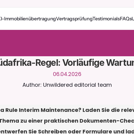
I-Immobilienübertragung
Vertragsprüfung
Testimonials
FAQs
e
r
u
n
d
u
m
d
i
e
U
h
r
m
i
t
C
a
i
r
a
.
L
a
d
e
D
o
k
u
m
e
n
t
e
h
o
c
h
f
ü
r
n
t
e
r
e
A
n
t
w
o
r
t
e
n
.
K
o
s
t
e
n
l
o
s
e
T
e
s
t
v
e
r
s
i
o
n
–
k
e
i
n
e
K
r
e
d
i
t
k
a
r
t
e
r
l
i
c
h
üdafrika-Regel: Vorläufige Wartu
06.04.2026
Author: Unwildered editorial team
ca Rule Interim Maintenance? Laden Sie die rele
Thema zu einer praktischen Dokumenten-Checkl
ntwerfen Sie Schreiben oder Formulare und lade