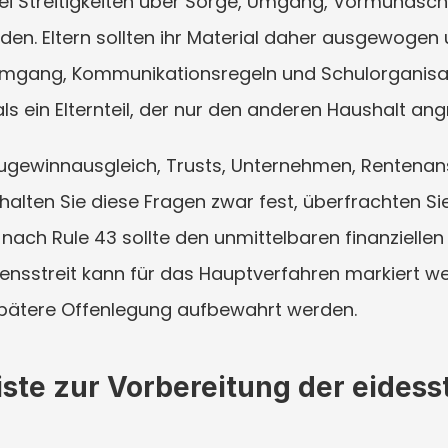
i Streitigkeiten über Sorge, Umgang, Vormundschaf
n. Eltern sollten ihr Material daher ausgewogen un
n Umgang, Kommunikationsregeln und Schulorganisatio
als ein Elternteil, der nur den anderen Haushalt angr
gewinnausgleich, Trusts, Unternehmen, Rentenan
alten Sie diese Fragen zwar fest, überfrachten Sie
 nach Rule 43 sollte den unmittelbaren finanziellen 
nsstreit kann für das Hauptverfahren markiert wer
pätere Offenlegung aufbewahrt werden.
ste zur Vorbereitung der eidesst