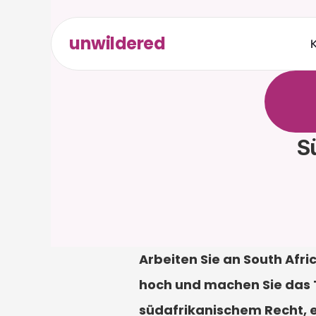
unwildered
K
C
h
a
t
t
r
e
l
e
v
a
e
r
f
o
r
d
S
Arbeiten Sie an South Afri
hoch und machen Sie das 
südafrikanischem Recht, e