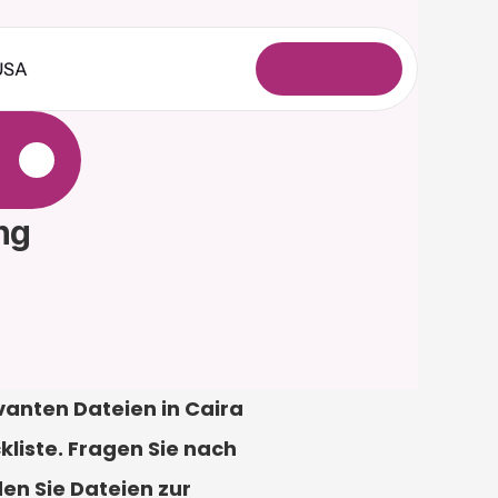
USA
A
n
m
e
l
d
e
n
e
ng
vanten Dateien in Caira 
iste. Fragen Sie nach 
n Sie Dateien zur 