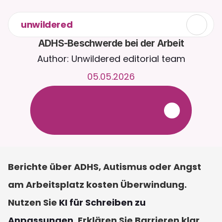
unwildered
ADHS-Beschwerde bei der Arbeit
Author: Unwildered editorial team
05.05.2026
C
h
a
t
t
e
r
u
n
d
u
m
d
i
e
U
h
r
m
i
t
C
a
i
r
a
.
L
a
d
e
D
o
k
u
m
e
n
t
e
h
o
c
h
f
ü
r
r
e
l
e
v
a
n
t
e
r
e
A
n
t
w
o
r
t
e
n
.
K
o
s
t
e
n
l
o
s
e
T
e
s
t
v
e
r
s
i
o
n
–
k
e
i
n
e
K
r
e
d
i
t
k
a
r
t
e
e
r
f
o
r
d
e
r
l
i
c
h
Berichte über ADHS, Autismus oder Angst 
am Arbeitsplatz kosten Überwindung. 
Nutzen Sie 
KI für Schreiben zu 
Anpassungen
. Erklären Sie Barrieren klar. 