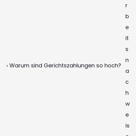
r
b
e
it
s
n
‹ Warum sind Gerichtszahlungen so hoch?
a
c
h
w
e
is