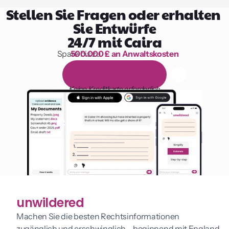
Stellen Sie Fragen oder erhalten 
Sie Entwürfe
24/7 mit Caira
Spare bis zu 
500.000 £ an Anwaltskosten
1.000 Stunden Lesen
1
4
-
t
ä
g
i
g
e
k
o
s
t
e
n
l
o
s
e
T
e
s
t
v
e
r
s
i
o
n
Keine Kreditkarte erforderlich
unwildered
Machen Sie die besten Rechtsinformationen 
zugänglich und erschwinglich – beginnend mit England 