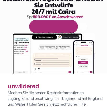
Sie Entwürfe
24/7 mit Caira
Spare bis zu 
500.000 £ an Anwaltskosten
1.000 Stunden Lesen
1
4
-
t
ä
g
i
g
e
k
o
s
t
e
n
l
o
s
e
T
e
s
t
v
e
r
s
i
o
n
Keine Kreditkarte erforderlich
unwildered
Machen Sie die besten Rechtsinformationen 
zugänglich und erschwinglich – beginnend mit England 
und Wales. Holen Sie sich jetzt rechtliche Hilfe.