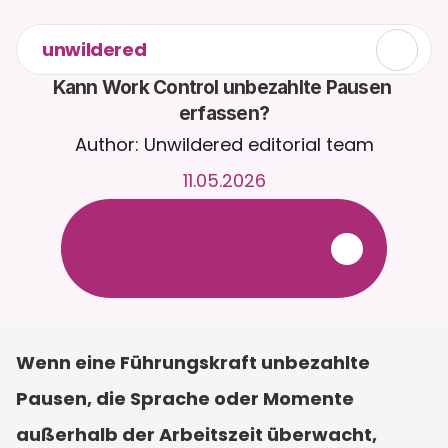
unwildered
Kann Work Control unbezahlte Pausen 
erfassen?
Author: Unwildered editorial team
11.05.2026
C
h
a
t
t
e
r
u
n
d
u
m
d
i
e
U
h
r
m
i
t
C
a
i
r
a
.
L
a
d
e
D
o
k
u
m
e
n
t
e
h
o
c
h
f
ü
r
r
e
l
e
v
a
n
t
e
r
e
A
n
t
w
o
r
t
e
n
.
K
o
s
t
e
n
l
o
s
e
T
e
s
t
v
e
r
s
i
o
n
–
k
e
i
n
e
K
r
e
d
i
t
k
a
r
t
e
e
r
f
o
r
d
e
r
l
i
c
h
Wenn eine Führungskraft unbezahlte 
Pausen, die Sprache oder Momente 
außerhalb der Arbeitszeit überwacht, 