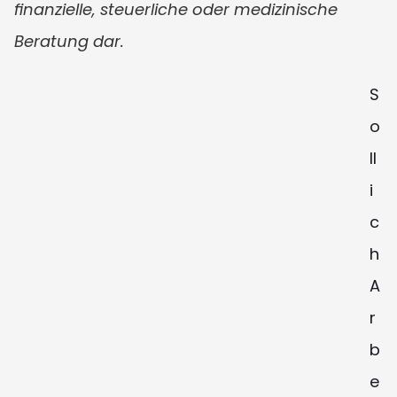
finanzielle, steuerliche oder medizinische 
Beratung dar.
S
o
ll 
i
c
h 
A
r
b
e