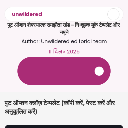
unwildered
पुट ऑप्शन शेयरधारक समझौता खंड – निःशुल्क यूके टेम्पलेट और 
नमूने
Author: Unwildered editorial team
11 दिस॰ 2025
C
a
i
r
a
स
े
2
4
/
7
च
ै
ट
क
र
े
ं
।
ज
़
्
य
ा
द
ा
प
्
र
ा
स
ं
ग
ि
क
ज
व
ा
ब
ो
ं
क
े
ल
ि
ए
द
स
्
त
ा
व
े
ज
़
अ
प
ल
ो
ड
क
र
े
ं
।
न
ि
ः
श
ु
ल
्
क
ट
्
र
ा
य
ल
-
क
्
र
े
ड
ि
ट
क
ा
र
्
ड
क
ी
आ
व
श
्
य
क
त
ा
न
ह
ी
ं
पुट ऑप्शन क्लॉज़ टेम्पलेट (कॉपी करें, पेस्ट करें और 
अनुकूलित करें)