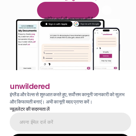
पढ़ने के 1,000 घंटे
1
4
द
ि
न
ो
ं
क
ा
म
ु
फ
़
्
त
ट
्
र
ा
य
ल
क्रेडिट कार्ड की आवश्यकता नहीं है
unwildered
इंग्लैंड और वेल्स से शुरुआत करते हुए, सर्वोत्तम कानूनी जानकारी को सुलभ 
और किफायती बनाएं। अभी कानूनी मदद प्राप्त करें।
न्यूज़लेटर की सदस्यता लें