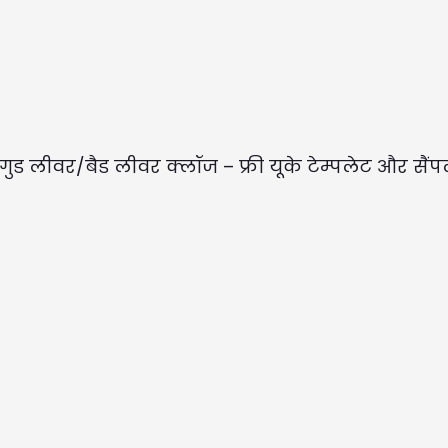
 गुड लीवर/बैड लीवर क्लॉज – फ्री यूके टेम्पलेट और सैं