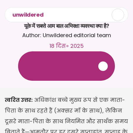
unwildered
यूके में सबसे आम बाल अभिरक्षा व्यवस्था क्या है?
Author: Unwildered editorial team
18 दिस॰ 2025
C
a
i
r
a
स
े
2
4
/
7
च
ै
ट
क
र
े
ं
।
ज
़
्
य
ा
द
ा
प
्
र
ा
स
ं
ग
ि
क
ज
व
ा
ब
ो
ं
क
े
ल
ि
ए
द
स
्
त
ा
व
े
ज
़
अ
प
ल
ो
ड
क
र
े
ं
।
न
ि
ः
श
ु
ल
्
क
ट
्
र
ा
य
ल
-
क
्
र
े
ड
ि
ट
क
ा
र
्
ड
क
ी
आ
व
श
्
य
क
त
ा
न
ह
ी
ं
त्वरित उत्तर:
 अधिकांश बच्चे मुख्य रूप से एक माता-
पिता के साथ रहते हैं (अक्सर माँ के साथ), लेकिन 
दूसरे माता-पिता के साथ नियमित और सार्थक समय 
बिताते हैं—आमतौर पर हर दूसरे सप्ताहांत, सप्ताह के 