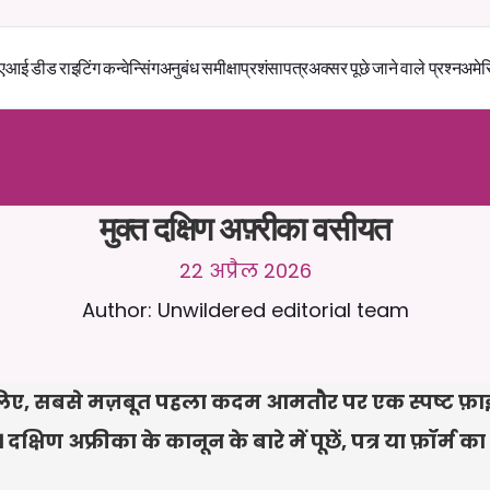
एआई डीड राइटिंग कन्वेन्सिंग
अनुबंध समीक्षा
प्रशंसापत्र
अक्सर पूछे जाने वाले प्रश्न
अमेर
स
े
2
4
/
7
च
ै
ट
क
र
े
ं
।
ज
़
्
य
ा
द
ा
प
्
र
ा
स
ं
ग
ि
क
ज
व
ा
ब
ो
ं
क
स
्
त
ा
व
े
ज
़
अ
प
ल
ो
ड
क
र
े
ं
।
न
ि
ः
श
ु
ल
्
क
ट
्
र
ा
य
ल
-
ड
ि
ट
क
ा
र
्
ड
क
ी
आ
व
श
्
य
क
त
ा
न
ह
ी
ं
मुक्त दक्षिण अफ़्रीका वसीयत
22 अप्रैल 2026
Author: Unwildered editorial team
लिए, सबसे मज़बूत पहला कदम आमतौर पर एक स्पष्ट फ़ाइ
्षिण अफ्रीका के कानून के बारे में पूछें, पत्र या फ़ॉर्म क