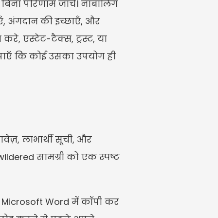
ं बिना परिणाम जाँचे। नाबालिग 
एँ, अंगदान की इच्छाएँ, और 
एस्टेट-टैक्स, ट्रस्ट, या 
िपाएँ कि कोई उसका उपयोग ही 
ेज़, लाभार्थी सूची, और 
ildered सामग्री को एक स्पष्ट 
आप Microsoft Word में कॉपी कर 