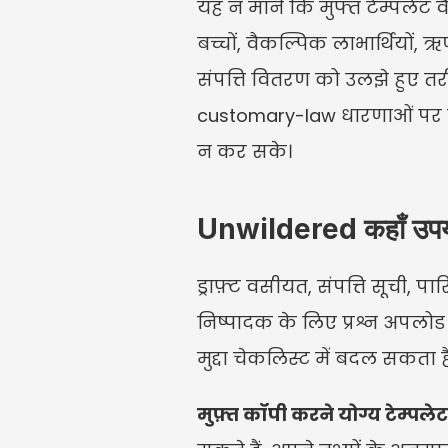
यह न मानें कि मुफ्त टेम्पलेट 
बच्चों, वैकल्पिक लाभार्थियों, ऋ
संपत्ति वितरण को उलझे हुए तर
customary-law धारणाओं पर नि
न कर सके।
Unwildered कहाँ उपयो
ड्राफ़्ट वसीयत, संपत्ति सूची, 
निष्पादक के लिए प्रश्न अपलोड 
मुद्दा चेकलिस्ट में बदल सकता ह
मुफ़्त कॉपी करने योग्य टेम्पलेट