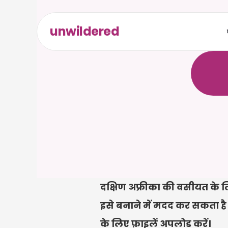
unwildered
C
a
i
r
a
ल
ि
ए
द
क
्
र
े
दक्षिण अफ्रीका की वसीयत के 
इसे बनाने में मदद कर सकता है। दक
के लिए फ़ाइलें अपलोड करें।