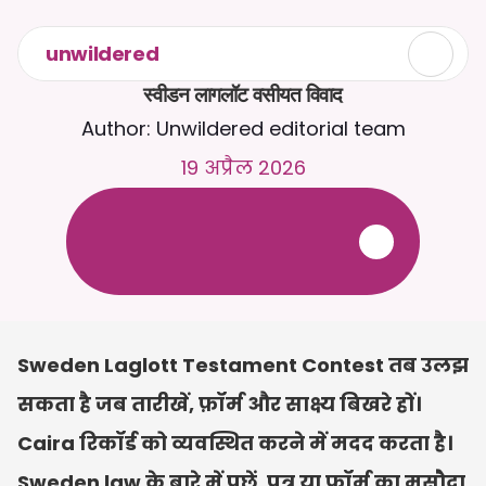
unwildered
स्वीडन लागलॉट वसीयत विवाद
Author: Unwildered editorial team
19 अप्रैल 2026
C
a
i
r
a
स
े
2
4
/
7
च
ै
ट
क
र
े
ं
।
ज
़
्
य
ा
द
ा
प
्
र
ा
स
ं
ग
ि
क
ज
व
ा
ब
ो
ं
क
े
ल
ि
ए
द
स
्
त
ा
व
े
ज
़
अ
प
ल
ो
ड
क
र
े
ं
।
न
ि
ः
श
ु
ल
्
क
ट
्
र
ा
य
ल
-
क
्
र
े
ड
ि
ट
क
ा
र
्
ड
क
ी
आ
व
श
्
य
क
त
ा
न
ह
ी
ं
Sweden Laglott Testament Contest तब उलझ 
सकता है जब तारीखें, फ़ॉर्म और साक्ष्य बिखरे हों। 
Caira रिकॉर्ड को व्यवस्थित करने में मदद करता है। 
Sweden law के बारे में पूछें, पत्र या फ़ॉर्म का मसौदा 