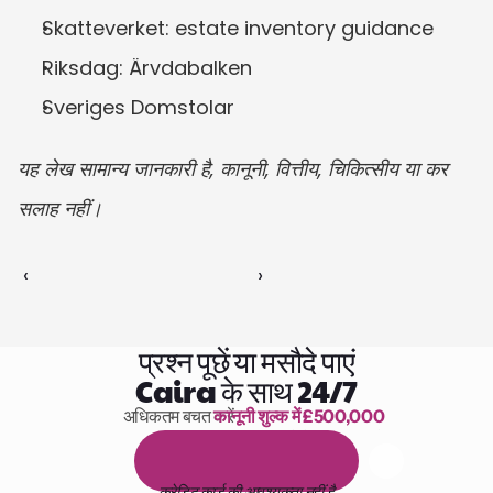
Skatteverket: estate inventory guidance
Riksdag: Ärvdabalken
Sveriges Domstolar
यह लेख सामान्य जानकारी है, कानूनी, वित्तीय, चिकित्सीय या कर 
सलाह नहीं।
‹ 
 ›
प्रश्न पूछें या मसौदे पाएं
Caira के साथ 24/7
अधिकतम बचत करें 
कानूनी शुल्क में £500,000
पढ़ने के 1,000 घंटे
1
4
द
ि
न
ो
ं
क
ा
म
ु
फ
़
्
त
ट
्
र
ा
य
ल
क्रेडिट कार्ड की आवश्यकता नहीं है