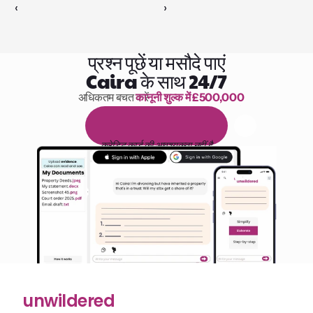
‹ 
 ›
प्रश्न पूछें या मसौदे पाएं
Caira के साथ 24/7
अधिकतम बचत करें 
कानूनी शुल्क में £500,000
पढ़ने के 1,000 घंटे
1
4
द
ि
न
ो
ं
क
ा
म
ु
फ
़
्
त
ट
्
र
ा
य
ल
क्रेडिट कार्ड की आवश्यकता नहीं है
unwildered