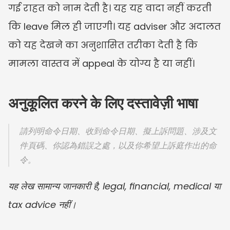
गई राहत को नाम देती है। यह यह वादा नहीं करती 
कि leave मिल ही जाएगी। यह adviser और अदालत 
को यह देखने का अनुशासित तरीका देती है कि 
मामला वास्तव में appeal के योग्य है या नहीं।
अनुकूलित करने के लिए दस्तावेज़ी भाषा
請列明命令日期、收到命令日期、擬上訴問題、涉及文
件頁碼、你認為錯誤之處，以及你希望上訴庭作出的命
令。
यह लेख सामान्य जानकारी है, legal, financial, medical या 
tax advice नहीं।