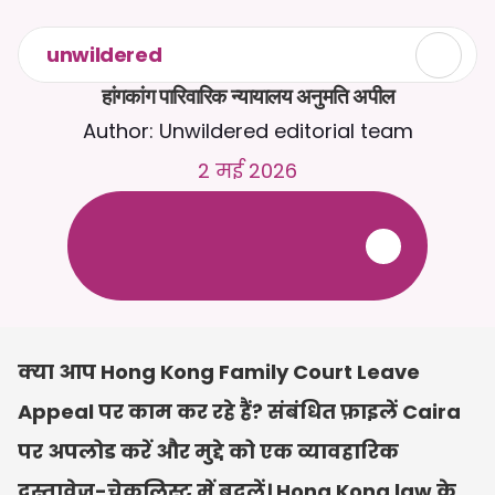
unwildered
हांगकांग पारिवारिक न्यायालय अनुमति अपील
Author: Unwildered editorial team
2 मई 2026
C
a
i
r
a
स
े
2
4
/
7
च
ै
ट
क
र
े
ं
।
ज
़
्
य
ा
द
ा
प
्
र
ा
स
ं
ग
ि
क
ज
व
ा
ब
ो
ं
क
े
ल
ि
ए
द
स
्
त
ा
व
े
ज
़
अ
प
ल
ो
ड
क
र
े
ं
।
न
ि
ः
श
ु
ल
्
क
ट
्
र
ा
य
ल
-
क
्
र
े
ड
ि
ट
क
ा
र
्
ड
क
ी
आ
व
श
्
य
क
त
ा
न
ह
ी
ं
क्या आप Hong Kong Family Court Leave 
Appeal पर काम कर रहे हैं? संबंधित फ़ाइलें Caira 
पर अपलोड करें और मुद्दे को एक व्यावहारिक 
दस्तावेज़-चेकलिस्ट में बदलें। Hong Kong law के 