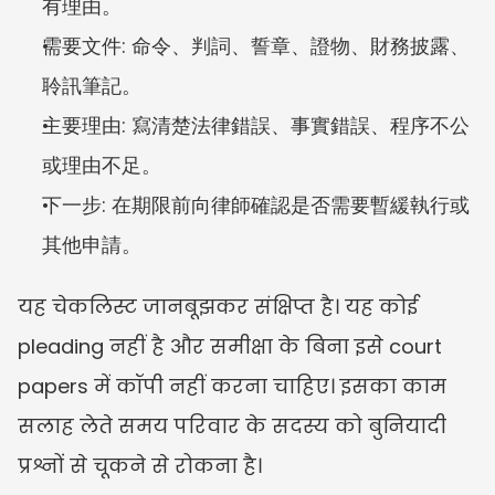
有理由。
需要文件: 命令、判詞、誓章、證物、財務披露、
聆訊筆記。
主要理由: 寫清楚法律錯誤、事實錯誤、程序不公
或理由不足。
下一步: 在期限前向律師確認是否需要暫緩執行或
其他申請。
यह चेकलिस्ट जानबूझकर संक्षिप्त है। यह कोई 
pleading नहीं है और समीक्षा के बिना इसे court 
papers में कॉपी नहीं करना चाहिए। इसका काम 
सलाह लेते समय परिवार के सदस्य को बुनियादी 
प्रश्नों से चूकने से रोकना है।