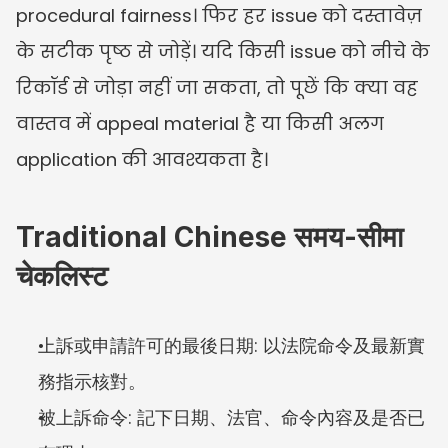
procedural fairness। फिर हर issue को दस्तावेज़ 
के सटीक पृष्ठ से जोड़ें। यदि किसी issue को नीचे के 
रिकॉर्ड से जोड़ा नहीं जा सकता, तो पूछें कि क्या वह 
वास्तव में appeal material है या किसी अलग 
application की आवश्यकता है।
Traditional Chinese समय-सीमा 
चेकलिस्ट
上訴或申請許可的最後日期: 以法院命令及最新實
務指示核對。
被上訴命令: 記下日期、法官、命令內容及是否已