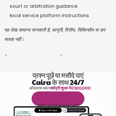
court or arbitration guidance
local service platform instructions
यह लेख सामान्य जानकारी है, कानूनी, वित्तीय, चिकित्सीय या कर 
सलाह नहीं।
‹ 
 ›
प्रश्न पूछें या मसौदे पाएं
Caira के साथ 24/7
अधिकतम बचत करें 
कानूनी शुल्क में £500,000
पढ़ने के 1,000 घंटे
1
4
द
ि
न
ो
ं
क
ा
म
ु
फ
़
्
त
ट
्
र
ा
य
ल
क्रेडिट कार्ड की आवश्यकता नहीं है