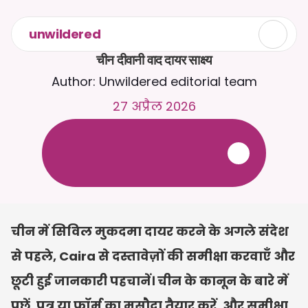
unwildered
चीन दीवानी वाद दायर साक्ष्य
Author: Unwildered editorial team
27 अप्रैल 2026
C
a
i
r
a
स
े
2
4
/
7
च
ै
ट
क
र
े
ं
।
ज
़
्
य
ा
द
ा
प
्
र
ा
स
ं
ग
ि
क
ज
व
ा
ब
ो
ं
क
े
ल
ि
ए
द
स
्
त
ा
व
े
ज
़
अ
प
ल
ो
ड
क
र
े
ं
।
न
ि
ः
श
ु
ल
्
क
ट
्
र
ा
य
ल
-
क
्
र
े
ड
ि
ट
क
ा
र
्
ड
क
ी
आ
व
श
्
य
क
त
ा
न
ह
ी
ं
चीन में सिविल मुकदमा दायर करने के अगले संदेश 
से पहले, Caira से दस्तावेज़ों की समीक्षा करवाएँ और 
छूटी हुई जानकारी पहचानें। चीन के कानून के बारे में 
पूछें, पत्र या फ़ॉर्म का मसौदा तैयार करें, और समीक्षा 