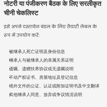
नोटरी या पंजीकरण बैठक के लिए सरलीकृत 
चीनी चेकलिस्ट
इसे अपने दस्तावेज़ बंडल के लिए तैयारी लेबल के 
रूप में उपयोग करें:
被继承人死亡证明及身份信息
继承人与被继承人的亲属关系证明
遗嘱、遗赠扶养协议或无遗嘱说明
不动产权证书、房屋地址及登记信息
境外文件的公证、认证或附加证明书及中文翻译
其他继承人同意、放弃或争议情况说明