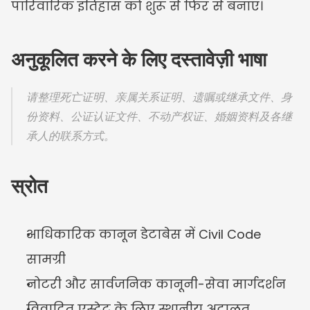
पारिवारिक इतिहास को शुरू से फिर से बनाए।
अनुकूलित करने के लिए दस्तावेज़ी भाषा
请整理死亡证明、亲属关系证明、遗嘱或继承文件、身
份资料、公证认证文件、不动产权证、婚姻资料及各继
承人的联系方式。
स्रोत
आधिकारिक कानून डेटाबेस में Civil Code 
सामग्री
नोटरी और सार्वजनिक कानूनी-सेवा मार्गदर्शन
विवादित एस्टेट के लिए स्थानीय अदालत 