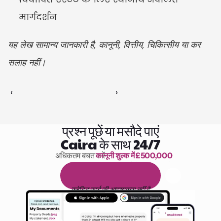
मार्गदर्शन
यह लेख सामान्य जानकारी है, कानूनी, वित्तीय, चिकित्सीय या कर 
सलाह नहीं।
‹ 
 ›
प्रश्न पूछें या मसौदे पाएं
Caira के साथ 24/7
अधिकतम बचत करें 
कानूनी शुल्क में £500,000
पढ़ने के 1,000 घंटे
1
4
द
ि
न
ो
ं
क
ा
म
ु
फ
़
्
त
ट
्
र
ा
य
ल
क्रेडिट कार्ड की आवश्यकता नहीं है