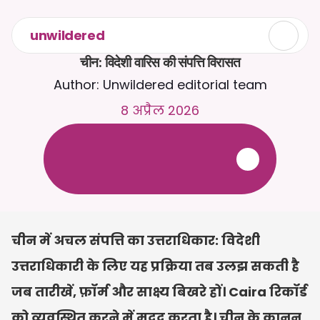
unwildered
चीन: विदेशी वारिस की संपत्ति विरासत
Author: Unwildered editorial team
8 अप्रैल 2026
C
a
i
r
a
स
े
2
4
/
7
च
ै
ट
क
र
े
ं
।
ज
़
्
य
ा
द
ा
प
्
र
ा
स
ं
ग
ि
क
ज
व
ा
ब
ो
ं
क
े
ल
ि
ए
द
स
्
त
ा
व
े
ज
़
अ
प
ल
ो
ड
क
र
े
ं
।
न
ि
ः
श
ु
ल
्
क
ट
्
र
ा
य
ल
-
क
्
र
े
ड
ि
ट
क
ा
र
्
ड
क
ी
आ
व
श
्
य
क
त
ा
न
ह
ी
ं
चीन में अचल संपत्ति का उत्तराधिकार: विदेशी 
उत्तराधिकारी के लिए यह प्रक्रिया तब उलझ सकती है 
जब तारीखें, फ़ॉर्म और साक्ष्य बिखरे हों। Caira रिकॉर्ड 
को व्यवस्थित करने में मदद करता है। चीन के कानून 