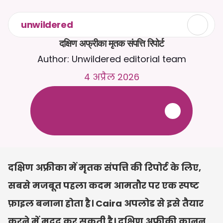
unwildered
दक्षिण अफ्रीका मृतक संपत्ति रिपोर्ट
Author: Unwildered editorial team
4 अप्रैल 2026
C
a
i
r
a
स
े
2
4
/
7
च
ै
ट
क
र
े
ं
।
ज
़
्
य
ा
द
ा
प
्
र
ा
स
ं
ग
ि
क
ज
व
ा
ब
ो
ं
क
े
ल
ि
ए
द
स
्
त
ा
व
े
ज
़
अ
प
ल
ो
ड
क
र
े
ं
।
न
ि
ः
श
ु
ल
्
क
ट
्
र
ा
य
ल
-
क
्
र
े
ड
ि
ट
क
ा
र
्
ड
क
ी
आ
व
श
्
य
क
त
ा
न
ह
ी
ं
दक्षिण अफ्रीका में मृतक संपत्ति की रिपोर्ट के लिए, 
सबसे मजबूत पहला कदम आमतौर पर एक स्पष्ट 
फ़ाइल बनाना होता है। Caira अपलोड से इसे तैयार 
करने में मदद कर सकती है। दक्षिण अफ्रीकी कानून, 