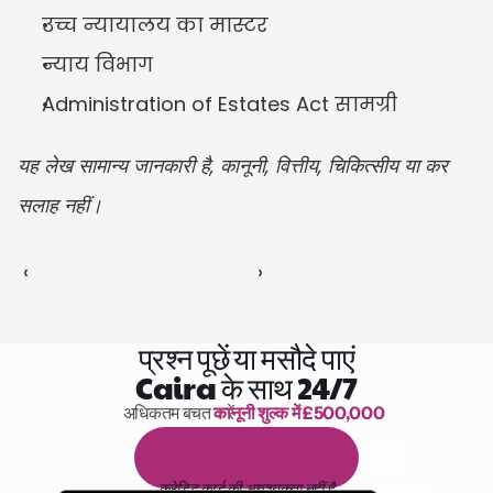
उच्च न्यायालय का मास्टर
न्याय विभाग
Administration of Estates Act सामग्री
यह लेख सामान्य जानकारी है, कानूनी, वित्तीय, चिकित्सीय या कर 
सलाह नहीं।
‹ 
 ›
प्रश्न पूछें या मसौदे पाएं
Caira के साथ 24/7
अधिकतम बचत करें 
कानूनी शुल्क में £500,000
पढ़ने के 1,000 घंटे
1
4
द
ि
न
ो
ं
क
ा
म
ु
फ
़
्
त
ट
्
र
ा
य
ल
क्रेडिट कार्ड की आवश्यकता नहीं है