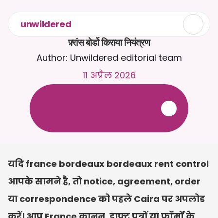
unwildered
फ़्रांस बोर्डो किराया नियंत्रण
Author: Unwildered editorial team
11 अप्रैल 2026
C
a
i
r
a
स
े
2
4
/
7
च
ै
ट
क
र
े
ं
।
ज
़
्
य
ा
द
ा
प
्
र
ा
स
ं
ग
ि
क
ज
व
ा
ब
ो
ं
क
े
ल
ि
ए
द
स
्
त
ा
व
े
ज
़
अ
प
ल
ो
ड
क
र
े
ं
।
न
ि
ः
श
ु
ल
्
क
ट
्
र
ा
य
ल
-
क
्
र
े
ड
ि
ट
क
ा
र
्
ड
क
ी
आ
व
श
्
य
क
त
ा
न
ह
ी
ं
यदि france bordeaux bordeaux rent control 
आपके सामने है, तो notice, agreement, order 
या correspondence को पहले Caira पर अपलोड 
करें। आप France कानून, ड्राफ्ट पत्रों या फ़ॉर्मों के 