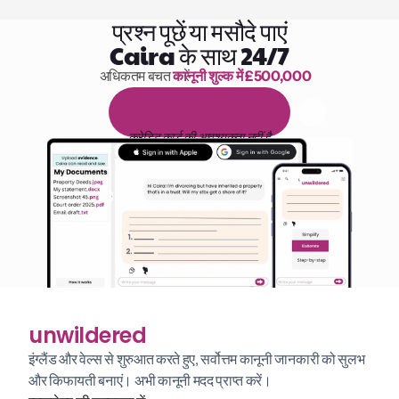
प्रश्न पूछें या मसौदे पाएं
Caira के साथ 24/7
अधिकतम बचत करें 
कानूनी शुल्क में £500,000
पढ़ने के 1,000 घंटे
1
4
द
ि
न
ो
ं
क
ा
म
ु
फ
़
्
त
ट
्
र
ा
य
ल
क्रेडिट कार्ड की आवश्यकता नहीं है
unwildered
इंग्लैंड और वेल्स से शुरुआत करते हुए, सर्वोत्तम कानूनी जानकारी को सुलभ 
और किफायती बनाएं। अभी कानूनी मदद प्राप्त करें।