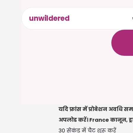
unwildered
C
a
i
r
a
ल
ि
ए
द
क
्
र
े
यदि फ्रांस में प्रोबेशन अवधि 
अपलोड करें। France कानून, ड्राफ्ट
30 सेकंड में चैट शुरू करें