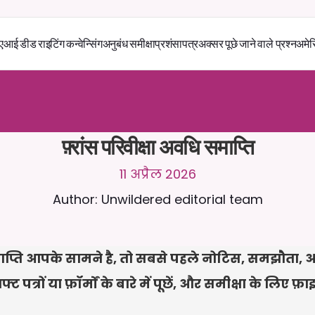
एआई डीड राइटिंग कन्वेन्सिंग
अनुबंध समीक्षा
प्रशंसापत्र
अक्सर पूछे जाने वाले प्रश्न
अमेर
स
े
2
4
/
7
च
ै
ट
क
र
े
ं
।
ज
़
्
य
ा
द
ा
प
्
र
ा
स
ं
ग
ि
क
ज
व
ा
ब
ो
ं
क
स
्
त
ा
व
े
ज
़
अ
प
ल
ो
ड
क
र
े
ं
।
न
ि
ः
श
ु
ल
्
क
ट
्
र
ा
य
ल
-
ड
ि
ट
क
ा
र
्
ड
क
ी
आ
व
श
्
य
क
त
ा
न
ह
ी
ं
फ़्रांस परिवीक्षा अवधि समाप्ति
11 अप्रैल 2026
Author: Unwildered editorial team
समाप्ति आपके सामने है, तो सबसे पहले नोटिस, समझौता, आ
 पत्रों या फ़ॉर्मों के बारे में पूछें, और समीक्षा के लिए फ़