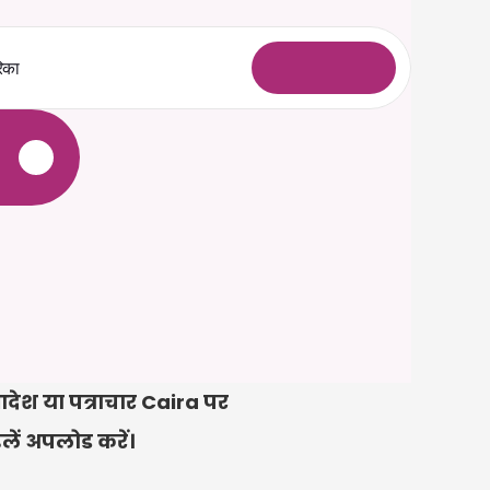
िका
ल
ॉ
ग
इ
न
े
देश या पत्राचार Caira पर 
ाइलें अपलोड करें।