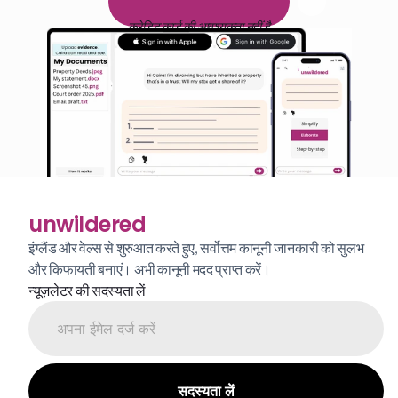
1
4
द
ि
न
ो
ं
क
ा
म
ु
फ
़
्
त
ट
्
र
ा
य
ल
क्रेडिट कार्ड की आवश्यकता नहीं है
unwildered
इंग्लैंड और वेल्स से शुरुआत करते हुए, सर्वोत्तम कानूनी जानकारी को सुलभ 
और किफायती बनाएं। अभी कानूनी मदद प्राप्त करें।
न्यूज़लेटर की सदस्यता लें