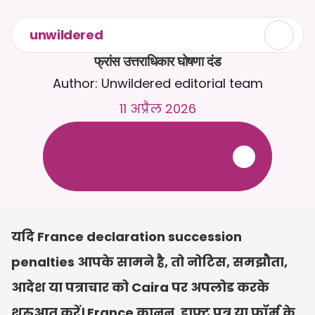
unwildered
फ्रांस उत्तराधिकार घोषणा दंड
Author: Unwildered editorial team
11 अप्रैल 2026
C
a
i
r
a
स
े
2
4
/
7
च
ै
ट
क
र
े
ं
।
ज
़
्
य
ा
द
ा
प
्
र
ा
स
ं
ग
ि
क
ज
व
ा
ब
ो
ं
क
े
ल
ि
ए
द
स
्
त
ा
व
े
ज
़
अ
प
ल
ो
ड
क
र
े
ं
।
न
ि
ः
श
ु
ल
्
क
ट
्
र
ा
य
ल
-
क
्
र
े
ड
ि
ट
क
ा
र
्
ड
क
ी
आ
व
श
्
य
क
त
ा
न
ह
ी
ं
यदि France declaration succession 
penalties आपके सामने है, तो नोटिस, समझौता, 
आदेश या पत्राचार को Caira पर अपलोड करके 
शुरुआत करें। France कानून, ड्राफ्ट पत्र या फ़ॉर्म के 